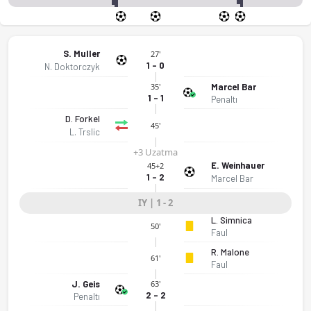
S. Muller
27'
1 - 0
N. Doktorczyk
Marcel Bar
35'
1 - 1
Penaltı
D. Forkel
45'
L. Trslic
+3 Uzatma
E. Weinhauer
45+2
1 - 2
Marcel Bar
IY | 1 - 2
L. Simnica
50'
Faul
R. Malone
61'
Faul
J. Geis
63'
2 - 2
Penaltı