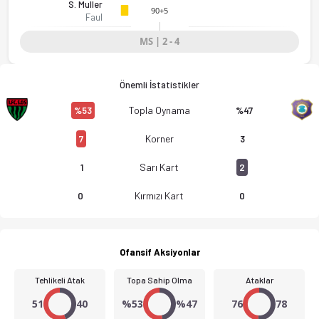
S. Muller
90+5
Faul
MS | 2 - 4
Önemli İstatistikler
Topla Oynama
%53
%47
Korner
7
3
Sarı Kart
1
2
Kırmızı Kart
0
0
Ofansif Aksiyonlar
Tehlikeli Atak
Topa Sahip Olma
Ataklar
51
40
%53
%47
76
78