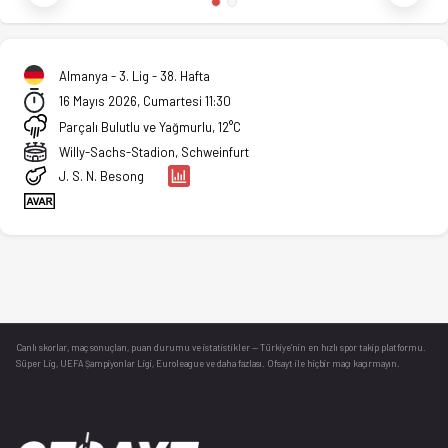
Almanya - 3. Lig - 38. Hafta
16 Mayıs 2026, Cumartesi 11:30
Parçalı Bulutlu ve Yağmurlu, 12°C
Willy-Sachs-Stadion, Schweinfurt
J. S. N. Besong
Canlı skorlar
, maç sonuçları, puan durumu ve istatistikler — Türkiye’nin en hızlı spor takip platformu.
Süper Lig, UEFA Şampiyonlar Ligi, Euroleague ve daha fazlası. Ofsayt ile hiçbir maçı kaçırmayın.