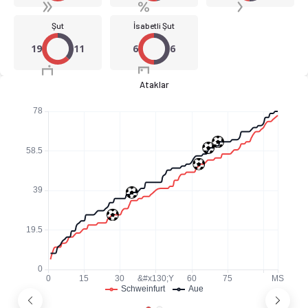
Şut
İsabetli Şut
19
11
6
6
Ataklar