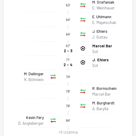
M. Stefaniak
63'
E. Weinhauer
E. Uhlmann
64'
E. Majetschak
J. Ehlers
64'
J. Guttau
Marcel Bar
67'
2 - 3
Şut
J. Ehlers
71'
2 - 4
Şut
M. Dellinger
74'
K. Böhnlein
R. Bornschein
78'
Marcel Bar
M. Burghardt
78'
A. Barylla
Kevin Fery
84'
D. Angleberger
1. FC Schweinfurt 05 - Erzgebirge Aue 2-4 bitti. Gol anları, k
+5 Uzatma