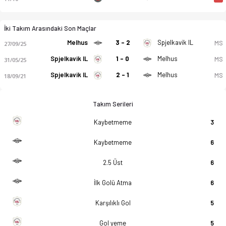
İki Takım Arasındaki Son Maçlar
Melhus
3 - 2
Spjelkavik IL
MS
27/09/25
Spjelkavik IL
1 - 0
Melhus
MS
31/05/25
Spjelkavik IL
2 - 1
Melhus
MS
18/09/21
Takım Serileri
Kaybetmeme
3
Kaybetmeme
6
2.5 Üst
6
İlk Golü Atma
6
Karşılıklı Gol
5
Gol yeme
5