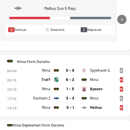
Melhus Son 5 Maçı
N
2
1
2
Galibiyet
Beraberlik
Mağlubiyet
Ntnui Form Durumu
an durumu ve iddaa oranları Ofsayt'ta. (13.04.2026)
Ntnui
0 - 0
Spjelkavik IL
06/04
B
Traff
6 - 2
Ntnui
30/10
M
Ntnui
1 - 3
Byasen
23/10
M
Ranheim 2
3 - 3
Ntnui
17/10
B
Ntnui
0 - 1
Melhus
14/10
M
Ntnui Deplasman Form Durumu