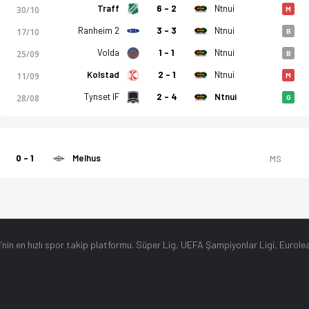
Traff
6 - 2
Ntnui
30/10
M
Ranheim 2
3 - 3
Ntnui
17/10
B
Volda
1 - 1
Ntnui
25/09
B
Kolstad
2 - 1
Ntnui
11/09
M
Tynset IF
2 - 4
Ntnui
28/08
G
0 - 1
Melhus
MS
’nin en hızlı spor takip platformu. Süper Lig, UEFA Şampiyonlar Ligi, Eurolea