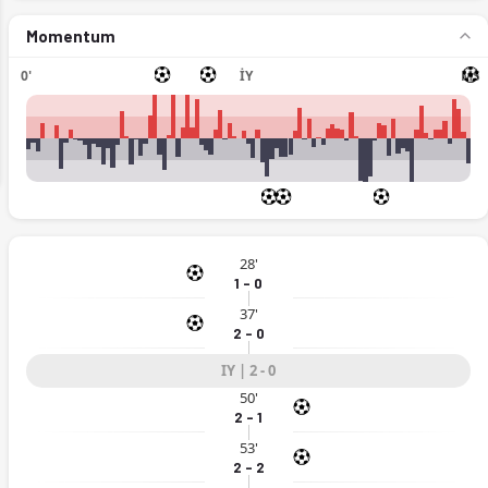
Momentum
0'
İY
MS
ext
28'
1 - 0
37'
2 - 0
IY | 2 - 0
50'
2 - 1
53'
2 - 2