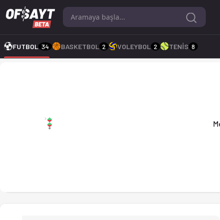
Melhus - Ntnui 3-3 bitti. Gol anları, kadro, istatistikler, pu
FUTBOL
34
BASKETBOL
2
VOLEYBOL
2
TENİS
8
Melhus 3-3 Ntnui
M