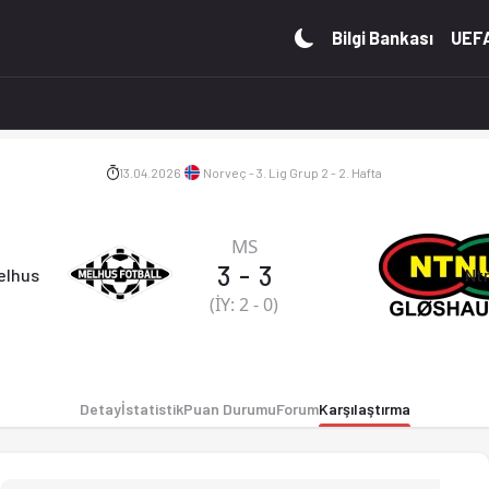
an durumu ve iddaa oranları Ofsayt'ta. (13.04.2026)
Bilgi Bankası
UEFA
13.04.2026
Norveç - 3. Lig Grup 2 - 2. Hafta
MS
3
-
3
elhus
Nt
(İY:
2
-
0
)
Detay
İstatistik
Puan Durumu
Forum
Karşılaştırma