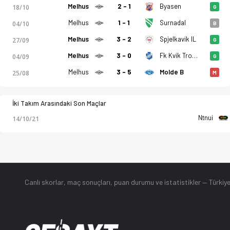
Melhus
2 - 1
Byasen
18/10
G
Melhus
1 - 1
Surnadal
04/10
B
Melhus
3 - 2
Spjelkavik IL
27/09
G
Melhus
3 - 0
Fk Kvik Trondheim
04/09
G
Melhus
3 - 5
Molde B
25/08
M
İki Takım Arasındaki Son Maçlar
Ntnui
14/10/21
Canlı skorlar
, maç sonuçları, puan durumu ve istatistikler — Türkiye