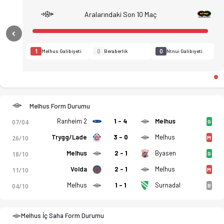
Aralarındaki Son 10 Maç
Previous
1
0
0
Melhus Galibiyeti
Beraberlik
Ntnui Galibiyeti
Melhus Form Durumu
Melhus - Ntnui 3-3 bitti. Gol anları, kadro, istatistikler, pu
Ranheim 2
1 - 4
Melhus
07/04
G
Trygg/Lade
3 - 0
Melhus
26/10
M
Melhus
2 - 1
Byasen
18/10
G
Volda
2 - 1
Melhus
11/10
M
Melhus
1 - 1
Surnadal
04/10
B
Melhus İç Saha Form Durumu