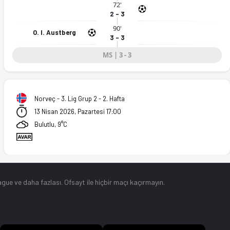
72'
2 - 3
90'
O. I. Austberg
3 - 3
MS | 3 - 3
Norveç - 3. Lig Grup 2 - 2. Hafta
13 Nisan 2026, Pazartesi 17:00
Bulutlu, 9°C
gue ve daha fazlası. Ofsayt ile hiçbir maçı kaçırmayın.