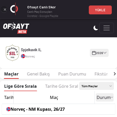
Ofsayt Canlı Skor
YÜKLE
Canlı Maç Sonuçları
Ücretsiz - Google Play'de
Spjelkavik IL 2026 sezonu | 3. Lig Grup 2'de 7. sırada, 19 pua
Spjelkavik IL
2026
Norveç
Maçlar
Genel Bakış
Puan Durumu
Fikstür
Lige Göre Sırala
Tarihe Göre Sırala
Tüm Maçlar
Tarih
Maç
Durum
Norveç - NM Kupası, 26/27