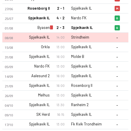
Rosenborg II
2 - 1
Spjelkavik IL
27/06
M
Spjelkavik IL
4 - 2
Nardo FK
25/07
G
Byasen
2 - 3
Spjelkavik IL
01/08
G
-
Spjelkavik IL
Strindheim
14:00
08/08
-
Orkla
Spjelkavik IL
13:00
Spjelkavik IL 2026 sezonu | 3. Lig Grup 2'de 7. sırada, 19 pua
15/08
-
Spjelkavik IL
Molde B
16:00
31/08
-
Nardo FK
Spjelkavik IL
13:00
05/09
-
Aalesund 2
Spjelkavik IL
16:00
14/09
-
Spjelkavik IL
Rosenborg II
16:00
21/09
-
Melhus
Spjelkavik IL
13:00
26/09
-
Spjelkavik IL
Ranheim 2
13:30
04/10
-
SK Herd
Spjelkavik IL
16:15
09/10
-
Spjelkavik IL
Fk Kvik Trondheim
13:00
17/10