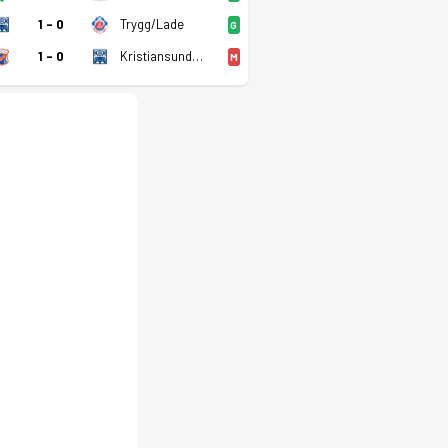
1 - 0
Trygg/Lade
G
1 - 0
Kristiansund BK 2
M