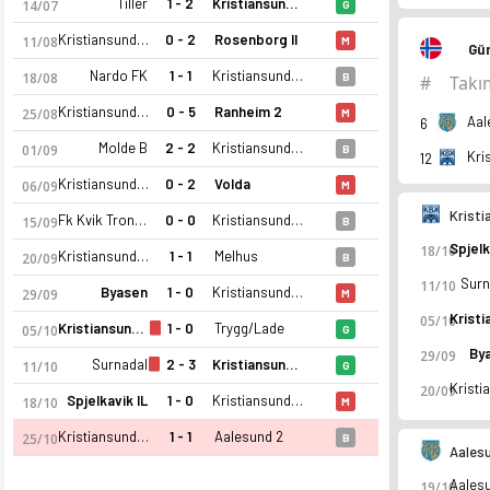
Tiller
1 - 2
Kristiansund BK 2
14/07
G
Kristiansund BK 2
0 - 2
Rosenborg II
11/08
M
Gü
Nardo FK
1 - 1
Kristiansund BK 2
18/08
B
#
Takı
Kristiansund BK 2
0 - 5
Ranheim 2
25/08
M
Aal
6
Molde B
2 - 2
Kristiansund BK 2
01/09
B
Kri
12
Kristiansund BK 2
0 - 2
Volda
06/09
M
Krist
Fk Kvik Trondheim
0 - 0
Kristiansund BK 2
15/09
B
18/10
Kristiansund BK 2
1 - 1
Melhus
20/09
B
Surn
11/10
Byasen
1 - 0
Kristiansund BK 2
29/09
M
05/10
Kristiansund BK 2 2025 sezonu | 3. Lig Grup 2'de 12. sırada, 
Kristiansund BK 2
1 - 0
Trygg/Lade
05/10
G
By
29/09
Surnadal
2 - 3
Kristiansund BK 2
11/10
G
20/09
Spjelkavik IL
1 - 0
Kristiansund BK 2
18/10
M
Kristiansund BK 2
1 - 1
Aalesund 2
25/10
B
Aales
19/10