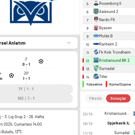
K 2
Rosenborg II
5
Aalesund 2
6
Nardo FK
7
Byasen
8
Molde B
9
rsel Anlatım
Ranheim 2
10
Fk Kvik Trondheim
11
2'
Kristiansund BK 2
12
0 - 1
Surnadal
13
A.
20'
Tiller
14
en
1 - 1
Yükselme
Küme Düşme
IY | 1 - 1
MS | 1 - 1
Fikstür
Sonuçlar
Kristiansund BK 2
25/10
 - 3. Lig Grup 2 - 26. Hafta
Spjelkavik IL
18/10
m 2025, Cumartesi 14:00
 Bulutlu, 13°C
Surnadal
11/10