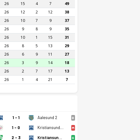
26
15
4
7
49
26
12
2
12
38
26
10
7
9
37
26
9
8
9
35
26
10
1
15
31
26
8
5
13
29
26
6
9
11
27
26
3
9
14
18
26
2
7
17
13
26
1
4
21
7
1 - 1
Aalesund 2
B
1 - 0
Kristiansund BK 2
M
2 - 3
Kristiansund BK 2
G