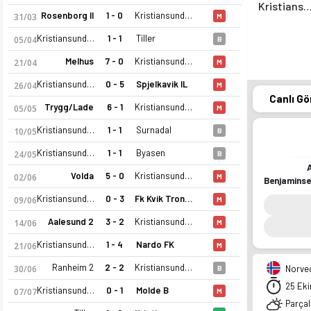
Kristiansund B
Rosenborg II
1 - 0
Kristiansund BK 2
31/03
M
Kristiansund BK 2
1 - 1
Tiller
05/04
B
Melhus
7 - 0
Kristiansund BK 2
21/04
M
Kristiansund BK 2
0 - 5
Spjelkavik IL
26/04
M
Canlı Gö
Trygg/Lade
6 - 1
Kristiansund BK 2
05/05
M
Kristiansund BK 2
1 - 1
Surnadal
10/05
B
Kristiansund BK 2
1 - 1
Byasen
24/05
B
Volda
5 - 0
Kristiansund BK 2
02/06
M
Benjamins
Kristiansund BK 2
0 - 3
Fk Kvik Trondheim
09/06
M
Aalesund 2
3 - 2
Kristiansund BK 2
14/06
M
Kristiansund BK 2
1 - 4
Nardo FK
21/06
M
Ranheim 2
2 - 2
Kristiansund BK 2
30/06
Norveç
B
25 Eki
Kristiansund BK 2
0 - 1
Molde B
07/07
M
Parçalı