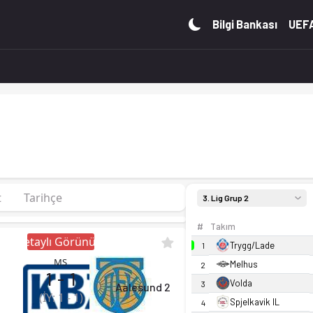
18 puan. Kadro, fikstür ve canlı skor Ofsayt'ta.
Bilgi Bankası
UEFA
t
Tarihçe
3. Lig Grup 2
#
Takım
Detaylı Görünüm
Trygg/Lade
1
MS
Melhus
2
1
-
1
Volda
3
Aalesund 2
(İY:
1
-
1
)
Spjelkavik IL
4