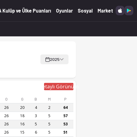
 Kulüp ve Ülke Puanları
Oyunlar
Sosyal
Market
2025
Detaylı Görünüm
O
G
B
M
P
26
20
4
2
64
26
18
3
5
57
26
16
5
5
53
26
15
6
5
51