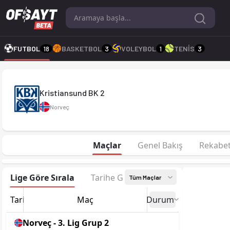
Kristiansund BK 2 2025 sezonu | 3. Lig Grup 2'de 12. sırada, 
FUTBOL
18
BASKETBOL
3
VOLEYBOL
1
TENİS
3
Kristiansund BK 2
Norveç
Maçlar
Genel Bakış
Rekabe
Lige Göre Sırala
Tarihe Göre Sırala
Tüm Maçlar
Tarih
Maç
Durum
Norveç - 3. Lig Grup 2