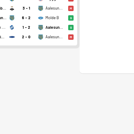
Rosenborg II
3 - 1
Aalesund 2
M
Aalesund 2
6 - 2
Molde B
G
Fk Kvik Trondheim
1 - 2
Aalesund 2
G
Ranheim 2
2 - 0
Aalesund 2
M