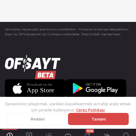
Canlı skorlar
, maç sonuçları, puan durumu ve istatistikler — Türkiye’nin en hızlı spor takip platformu.
Süper Lig, UEFA Şampiyonlar Ligi, Euroleague ve daha fazlası. Ofsayt ile hiçbir maçı kaçırmayın.
Deneyiminizi iyileştirmek, içerikleri kişiselleştirmek ve trafiği analiz etmek
için çerezler kullanıyoruz.
Çerez Politikası
Reddet
Tamam
© 2025 Ofsayt
Kullanım Koşulları
Gizlilik Politikası
Çerez Politikası
İletişim
Sıkça Sorulan Sorular
Künye
YENİ