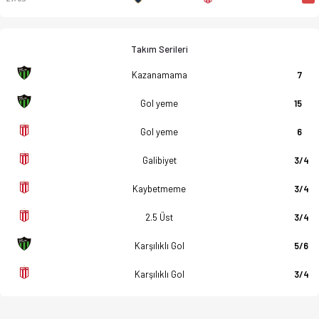
Takım Serileri
Kazanamama
7
Gol yeme
15
Gol yeme
6
Galibiyet
3/4
Kaybetmeme
3/4
2.5 Üst
3/4
Karşılıklı Gol
5/6
Karşılıklı Gol
3/4