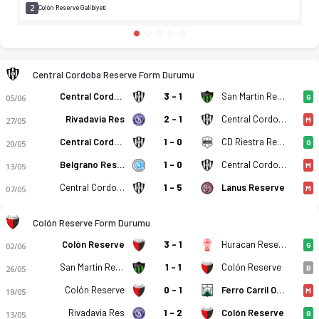
2
Colón Reserve Galibiyeti
Central Cordoba Reserve Form Durumu
Central Cordoba Reserve
3 - 1
San Martin Reserve
05/06
G
Rivadavia Res
2 - 1
Central Cordoba Reserve
27/05
M
Central Cordoba Reserve
1 - 0
CD Riestra Reserve
20/05
G
Belgrano Reserve
1 - 0
Central Cordoba Reserve
13/05
M
Central Cordoba Reserve
1 - 5
Lanus Reserve
07/05
M
Colón Reserve Form Durumu
Colón Reserve
3 - 1
Huracan Reserve
02/06
G
San Martin Reserve
1 - 1
Colón Reserve
26/05
B
Colón Reserve
0 - 1
Ferro Carril Oeste Reserve
19/05
M
Rivadavia Res
1 - 2
Colón Reserve
13/05
G