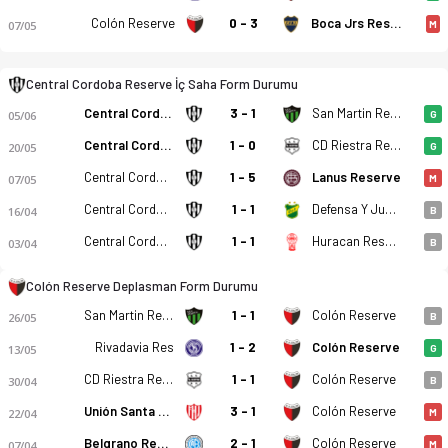
Colón Reserve
0 - 3
Boca Jrs Reserve
07/05
M
Central Cordoba Reserve - Colón Reserve 2-0 bitti. Gol anları
Central Cordoba Reserve İç Saha Form Durumu
Central Cordoba Reserve
3 - 1
San Martin Reserve
05/06
G
Central Cordoba Reserve
1 - 0
CD Riestra Reserve
20/05
G
Central Cordoba Reserve
1 - 5
Lanus Reserve
07/05
M
Central Cordoba Reserve
1 - 1
Defensa Y Justicia Reserve
16/04
B
Central Cordoba Reserve
1 - 1
Huracan Reserve
03/04
B
Colón Reserve Deplasman Form Durumu
San Martin Reserve
1 - 1
Colón Reserve
26/05
B
Rivadavia Res
1 - 2
Colón Reserve
13/05
G
CD Riestra Reserve
1 - 1
Colón Reserve
30/04
B
Unión Santa Fe Reserve
3 - 1
Colón Reserve
22/04
M
Belgrano Reserve
2 - 1
Colón Reserve
07/04
M