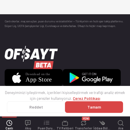
Canlı skorlar
, maç sonuçları, puan durumu ve istatistikler — Türkiye’nin en hızlı spor takip platformu.
Süper Lig, UEFA Şampiyonlar Ligi, Euroleague ve daha fazlası. Ofsayt ile hiçbir maçı kaçırmayın.
Deneyiminizi iyileştirmek, içerikleri kişiselleştirmek ve trafiği analiz etmek
için çerezler kullanıyoruz.
Çerez Politikası
Reddet
Tamam
© 2025 Ofsayt
Kullanım Koşulları
Gizlilik Politikası
Çerez Politikası
İletişim
Sıkça Sorulan Sorular
Künye
YENİ
Canlı
Akış
Puan Durumu
TV Rehberi
Transferler
İddaa Bülteni
Ara