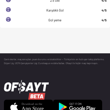
2.5 Üst
4/5
Karşılıklı Gol
4/5
Gol yeme
4/5
Canlı skorlar
, maç sonuçları, puan durumu ve istatistikler — Türkiye’nin en hızlı spor takip platformu.
Süper Lig, UEFA Şampiyonlar Ligi, Euroleague ve daha fazlası. Ofsayt ile hiçbir maçı kaçırmayın.