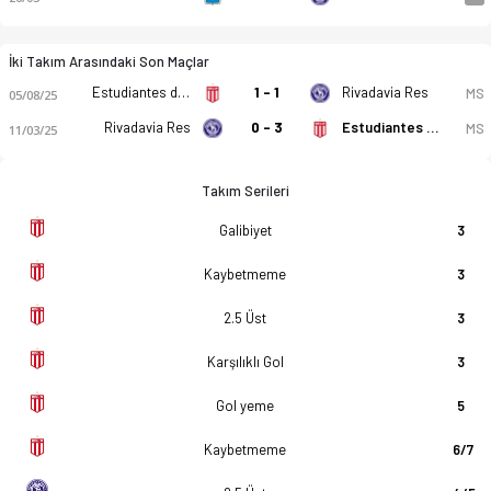
İki Takım Arasındaki Son Maçlar
Estudiantes de La Plata Reserve
1 - 1
Rivadavia Res
MS
05/08/25
Rivadavia Res
0 - 3
Estudiantes de La Plata Reserve
MS
11/03/25
Takım Serileri
Galibiyet
3
Kaybetmeme
3
2.5 Üst
3
Karşılıklı Gol
3
Gol yeme
5
Kaybetmeme
6/7