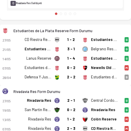
0
Rivadavia Res Galibiyeti
Estudiantes de La Plata Reserve Form Durumu
CD Riestra Reserve
1 - 2
Estudiantes de La Plata Reserve
27/05
G
Estudiantes de La Plata Reserve
3 - 1
Belgrano Reserve
21/05
G
Lanus Reserve
1 - 4
Estudiantes de La Plata Reserve
14/05
G
Estudiantes de La Plata Reserve
0 - 2
Newells Old Boys Reserve
07/05
M
Defensa Y Justicia Reserve
2 - 2
Estudiantes de La Plata Reserve
28/04
B
Rivadavia Res Form Durumu
Rivadavia Res
2 - 1
Central Cordoba Reserve
27/05
G
San Martin Reserve
0 - 2
Rivadavia Res
19/05
G
Rivadavia Res
1 - 2
Colón Reserve
13/05
M
Rivadavia Res
2 - 3
CD Riestra Reserve
07/05
M