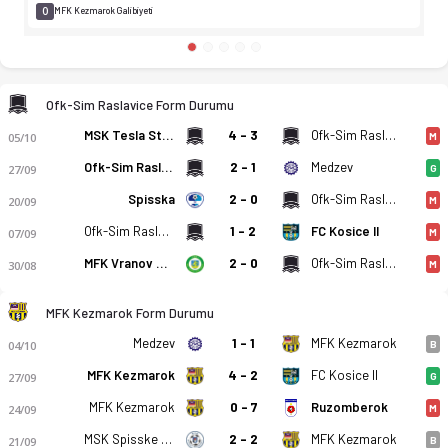
0
MFK Kezmarok Galibiyeti
Ofk-Sim Raslavice Form Durumu
MSK Tesla Stropkov
4 - 3
Ofk-Sim Raslavice
05/10
M
Ofk-Sim Raslavice
2 - 1
Medzev
27/09
G
Spisska
2 - 0
Ofk-Sim Raslavice
20/09
M
Ofk-Sim Raslavice
1 - 2
FC Kosice II
07/09
M
MFK Vranov Nad Topou
2 - 0
Ofk-Sim Raslavice
30/08
M
MFK Kezmarok Form Durumu
Ofk-Sim Raslavice - MFK Kezmarok 6-2 bitti. Gol anları, kadro
Medzev
1 - 1
MFK Kezmarok
04/10
B
MFK Kezmarok
4 - 2
FC Kosice II
27/09
G
MFK Kezmarok
0 - 7
Ruzomberok
24/09
M
MSK Spisske Podhradie
2 - 2
MFK Kezmarok
21/09
B