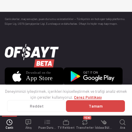
Canlı skorlar
, maç sonuçları, puan durumu ve istatistikler — Türkiye’nin en hızlı spor takip platformu.
Süper Lig, UEFA Şampiyonlar Ligi, Euroleague ve daha fazlası. Ofsayt ile hiçbir maçı kaçırmayın.
Deneyiminizi iyileştirmek, içerikleri kişiselleştirmek ve trafiği analiz etmek
için çerezler kullanıyoruz.
Çerez Politikası
Reddet
Tamam
© 2025 Ofsayt
Kullanım Koşulları
Gizlilik Politikası
Çerez Politikası
İletişim
Sıkça Sorulan Sorular
Künye
YENİ
Canlı
Akış
Puan Durumu
TV Rehberi
Transferler
İddaa Bülteni
Ara