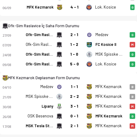
MFK Kezmarok
4 - 1
Lok. Kosice
06/09
G
Ofk-Sim Raslavice İç Saha Form Durumu
Ofk-Sim Raslavice
2 - 1
Medzev
27/09
G
Ofk-Sim Raslavice
1 - 2
FC Kosice II
07/09
M
Ofk-Sim Raslavice
1 - 0
MSK Spisske Podhradie
24/08
G
Ofk-Sim Raslavice
5 - 0
Lok. Kosice
09/08
G
MFK Kezmarok Deplasman Form Durumu
Medzev
1 - 1
MFK Kezmarok
04/10
B
MSK Spisske Podhradie
2 - 2
MFK Kezmarok
21/09
B
Lipany
3 - 1
MFK Kezmarok
30/08
M
OSK Besenova
0 - 1
MFK Kezmarok
26/08
G
MSK Tesla Stropkov
2 - 1
MFK Kezmarok
17/08
M