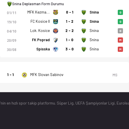
Snina Deplasman Form Durumu
MFK Kezmarok
0 - 1
Snina
01/11
G
FC Kosice II
1 - 2
Snina
19/10
G
Lok. Kosice
2 - 2
Snina
04/10
B
FK Poprad
1 - 0
Snina
20/09
M
Spisska
3 - 0
Snina
30/08
M
1 - 1
MFK Slovan Sabinov
MS
’nin en hızlı spor takip platformu. Süper Lig, UEFA Şampiyonlar Ligi, Eurolea