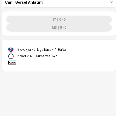
Canlı Görsel Anlatım
IY | 0 - 0
ext
MS | 0 - 0
Slovakya - 3. Liga East - 14. Hafta
7 Mart 2026, Cumartesi 13:30
3.2026)