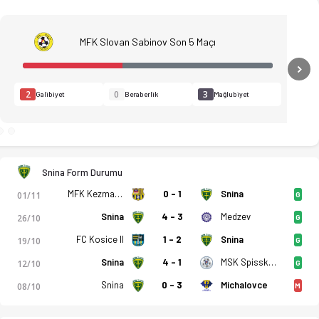
MFK Slovan Sabinov Son 5 Maçı
N
2
0
3
Galibiyet
Beraberlik
Mağlubiyet
istatistikler, puan durumu ve iddaa oranları Ofsayt'ta. (07.0
Snina Form Durumu
MFK Kezmarok
0 - 1
Snina
01/11
G
Snina
4 - 3
Medzev
26/10
G
FC Kosice II
1 - 2
Snina
19/10
G
Snina
4 - 1
MSK Spisske Podhradie
12/10
G
Snina
0 - 3
Michalovce
08/10
M