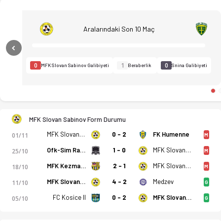
Aralarındaki Son 10 Maç
Previous
0
1
0
MFK Slovan Sabinov Galibiyeti
Beraberlik
Snina Galibiyeti
MFK Slovan Sabinov - MFK Snina 0-0 bitti. Gol anları, kadro, 
MFK Slovan Sabinov Form Durumu
MFK Slovan Sabinov
0 - 2
FK Humenne
01/11
M
Ofk-Sim Raslavice
1 - 0
MFK Slovan Sabinov
25/10
M
MFK Kezmarok
2 - 1
MFK Slovan Sabinov
18/10
M
MFK Slovan Sabinov
4 - 2
Medzev
11/10
G
FC Kosice II
0 - 2
MFK Slovan Sabinov
05/10
G