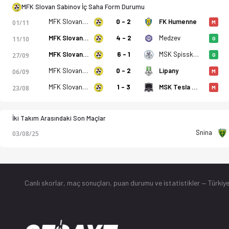
MFK Slovan Sabinov İç Saha Form Durumu
MFK Slovan Sabinov
0 - 2
FK Humenne
01/11
M
MFK Slovan Sabinov
4 - 2
Medzev
11/10
G
MFK Slovan Sabinov
6 - 1
MSK Spisske Podhradie
27/09
G
MFK Slovan Sabinov
0 - 2
Lipany
06/09
M
MFK Slovan Sabinov
1 - 3
MSK Tesla Stropkov
23/08
M
İki Takım Arasındaki Son Maçlar
Snina
03/08/25
Canlı skorlar
, maç sonuçları, puan durumu ve istatistikler — Türkiye