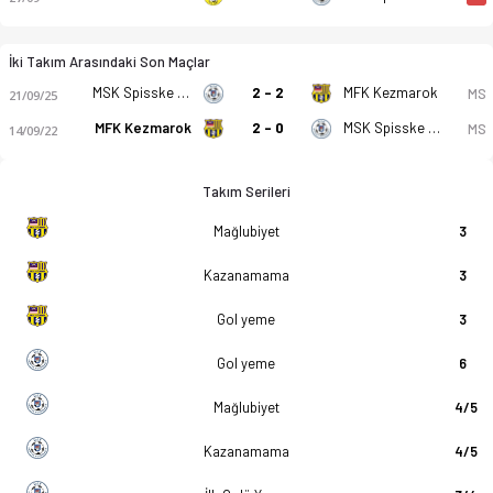
İki Takım Arasındaki Son Maçlar
MSK Spisske Podhradie
2 - 2
MFK Kezmarok
MS
21/09/25
MFK Kezmarok
2 - 0
MSK Spisske Podhradie
MS
14/09/22
Takım Serileri
Mağlubiyet
3
Kazanamama
3
Gol yeme
3
Gol yeme
6
Mağlubiyet
4/5
Kazanamama
4/5