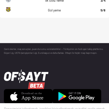
İlk Golü Yeme
3/4
Gol yeme
5/6
Canlı skorlar
, maç sonuçları, puan durumu ve istatistikler — Türkiye’nin en hızlı spor takip platformu.
Süper Lig, UEFA Şampiyonlar Ligi, Euroleague ve daha fazlası. Ofsayt ile hiçbir maçı kaçırmayın.
Deneyiminizi iyileştirmek, içerikleri kişiselleştirmek ve trafiği analiz etmek