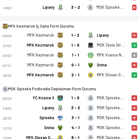
Lipany
3 - 2
MSK Spisske Podhradie
14/03
M
MFK Kezmarok İç Saha Form Durumu
MFK Kezmarok
1 - 2
Lipany
04/04
M
MFK Kezmarok - MSK Spisske Podhradie 6-2 bitti. Gol anları, 
MFK Kezmarok
1 - 0
MSK Tesla Stropkov
21/03
G
MFK Kezmarok
1 - 1
MFK Vranov Nad Topou
07/03
B
MFK Kezmarok
0 - 1
Snina
01/11
M
MFK Kezmarok
2 - 1
MFK Slovan Sabinov
18/10
G
MSK Spisske Podhradie Deplasman Form Durumu
FC Kosice II
1 - 0
MSK Spisske Podhradie
05/04
M
Lipany
3 - 2
MSK Spisske Podhradie
14/03
M
Spisska
3 - 1
MSK Spisske Podhradie
25/10
M
Snina
4 - 1
MSK Spisske Podhradie
12/10
M
MFK Slovan Sabinov
6 - 1
MSK Spisske Podhradie
27/09
M