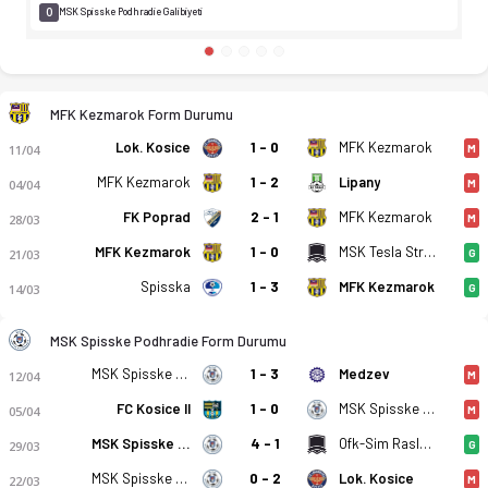
0
MSK Spisske Podhradie Galibiyeti
MFK Kezmarok Form Durumu
Lok. Kosice
1 - 0
MFK Kezmarok
11/04
M
MFK Kezmarok
1 - 2
Lipany
04/04
M
FK Poprad
2 - 1
MFK Kezmarok
28/03
M
MFK Kezmarok
1 - 0
MSK Tesla Stropkov
21/03
G
Spisska
1 - 3
MFK Kezmarok
14/03
G
MSK Spisske Podhradie Form Durumu
MSK Spisske Podhradie
1 - 3
Medzev
12/04
M
FC Kosice II
1 - 0
MSK Spisske Podhradie
05/04
M
MSK Spisske Podhradie
4 - 1
Ofk-Sim Raslavice
29/03
G
MSK Spisske Podhradie
0 - 2
Lok. Kosice
22/03
M