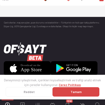
Canlı skorlar
, maç sonuçları, puan durumu ve istatistikler — Türkiye’nin en hızlı spor takip platformu.
Süper Lig, UEFA Şampiyonlar Ligi, Euroleague ve daha fazlası. Ofsayt ile hiçbir maçı kaçırmayın.
Deneyiminizi iyileştirmek, içerikleri kişiselleştirmek ve trafiği analiz etmek
için çerezler kullanıyoruz.
Çerez Politikası
Reddet
Tamam
© 2025 Ofsayt
Kullanım Koşulları
Gizlilik Politikası
Çerez Politikası
İletişim
Sıkça Sorulan Sorular
Künye
YENİ