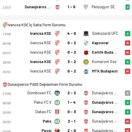
Dunaújváros PASE
1 - 0
Penzugyor SE
27/07
G
Ivancsa KSE İç Saha Form Durumu
Ivancsa KSE
4 - 0
Szekszardi UFC
17/08
G
Ivancsa KSE
0 - 2
Kaposvar
06/08
M
Ivancsa KSE
0 - 2
Esmtk Budapest
05/07
M
Ivancsa KSE
3 - 2
Komarom Vse
28/06
G
Ivancsa KSE
0 - 2
MTK Budapest
26/02
M
Dunaújváros PASE Deplasman Form Durumu
Dombovari FC
2 - 2
Dunaújváros PASE
17/08
B
Paksi FC II
1 - 4
Dunaújváros PASE
06/08
G
Dabas FC
0 - 3
Dunaújváros PASE
20/09
G
Paks
2 - 1
Dunaújváros PASE
30/05
M
Pecsi
2 - 0
Dunaújváros PASE
16/05
M