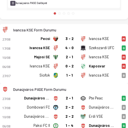
0
Dunaújváros PASE Galibiyeti
Ivancsa KSE Form Durumu
Pecsi
3 - 2
Ivancsa KSE
27/08
M
Ivancsa KSE
4 - 0
Szekszardi UFC
17/08
G
Majosi SE
2 - 1
Ivancsa KSE
10/08
M
Ivancsa KSE
0 - 2
Kaposvar
06/08
M
Siofok
1 - 1
Ivancsa KSE
27/07
B
Dunaújváros PASE Form Durumu
Ivancsa KSE - Dunaújváros Palhalma Agrospecial SE 0-4 bitti. 
Dunaújváros PASE
2 - 1
Pte Peac
27/08
G
Dombovari FC
2 - 2
Dunaújváros PASE
17/08
B
Dunaújváros PASE
2 - 2
Erdi VSE
10/08
B
Paksi FC II
1 - 4
Dunaújváros PASE
06/08
G