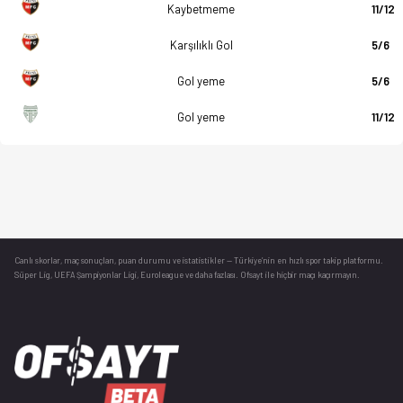
Kaybetmeme
11/12
Karşılıklı Gol
5/6
Gol yeme
5/6
Gol yeme
11/12
Canlı skorlar
, maç sonuçları, puan durumu ve istatistikler — Türkiye’nin en hızlı spor takip platformu.
Süper Lig, UEFA Şampiyonlar Ligi, Euroleague ve daha fazlası. Ofsayt ile hiçbir maçı kaçırmayın.