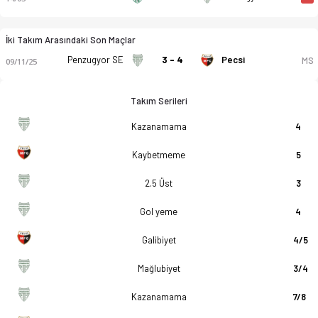
İki Takım Arasındaki Son Maçlar
Penzugyor SE
3 - 4
Pecsi
MS
09/11/25
Takım Serileri
Kazanamama
4
Kaybetmeme
5
2.5 Üst
3
Gol yeme
4
Galibiyet
4/5
Mağlubiyet
3/4
Kazanamama
7/8