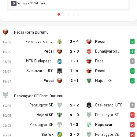
0
Penzugyor SE Galibiyeti
Pecsi Form Durumu
Ferencvaros TC II
3 - 4
Pecsi
17/05
G
Pecsi
2 - 0
Dunaújváros PASE
10/05
G
MTK Budapest II
1 - 1
Pecsi
03/05
B
Szekszardi UFC
1 - 4
Pecsi
26/04
G
Pecsi
2 - 1
Majosi SE
19/04
G
Penzugyor SE Form Durumu
Penzugyor SE
2 - 2
Szekszardi UFC
17/05
B
Majosi SE
4 - 0
Penzugyor SE
10/05
M
Penzugyor SE
1 - 3
Kaposvar
03/05
M
Siofok
2 - 0
Penzugyor SE
26/04
M