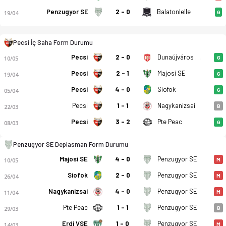
Penzugyor SE
2 - 0
Balatonlelle
19/04
G
Pecsi İç Saha Form Durumu
Pecsi
2 - 0
Dunaújváros PASE
10/05
G
Pecsi
2 - 1
Majosi SE
19/04
G
Pecsi MFC - Penzugyor SE 1-0 bitti. Gol anları, kadro, istati
Pecsi
4 - 0
Siofok
05/04
G
Pecsi
1 - 1
Nagykanizsai
22/03
B
Pecsi
3 - 2
Pte Peac
08/03
G
Penzugyor SE Deplasman Form Durumu
Majosi SE
4 - 0
Penzugyor SE
10/05
M
Siofok
2 - 0
Penzugyor SE
26/04
M
Nagykanizsai
4 - 0
Penzugyor SE
11/04
M
Pte Peac
1 - 1
Penzugyor SE
29/03
B
Erdi VSE
1 - 0
Penzugyor SE
14/03
M