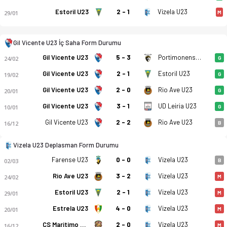
Estoril U23
2 - 1
Vizela U23
29/01
M
Gil Vicente U23 İç Saha Form Durumu
Gil Vicente U23
5 - 3
Portimonense U23
24/02
G
Gil Vicente U23
2 - 1
Estoril U23
19/02
G
Gil Vicente U23
2 - 0
Rio Ave U23
20/01
G
Gil Vicente U23
3 - 1
UD Leiria U23
10/01
G
Gil Vicente U23
2 - 2
Rio Ave U23
16/12
B
Vizela U23 Deplasman Form Durumu
Farense U23
0 - 0
Vizela U23
02/03
B
Rio Ave U23
3 - 2
Vizela U23
24/02
M
Gil Vicente FC U23 - FC Vizela U23 3-1 bitti. Gol anları, kadr
Estoril U23
2 - 1
Vizela U23
29/01
M
Estrela U23
4 - 0
Vizela U23
20/01
M
CS Maritimo U23
2 - 0
Vizela U23
16/12
M