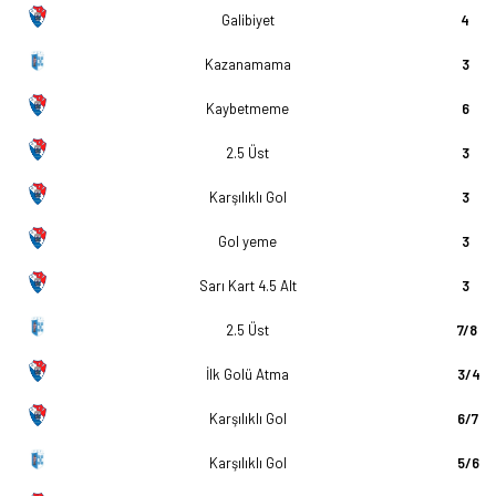
Galibiyet
4
Kazanamama
3
Kaybetmeme
6
2.5 Üst
3
Karşılıklı Gol
3
Gol yeme
3
Sarı Kart 4.5 Alt
3
2.5 Üst
7/8
İlk Golü Atma
3/4
Karşılıklı Gol
6/7
Karşılıklı Gol
5/6