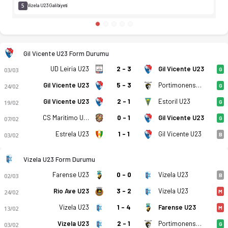
5
Vizela U23 Galibiyeti
Gil Vicente U23 Form Durumu
UD Leiria U23
2 - 3
Gil Vicente U23
03/03
G
Gil Vicente U23
5 - 3
Portimonense U23
24/02
G
Gil Vicente U23
2 - 1
Estoril U23
19/02
G
CS Maritimo U23
0 - 1
Gil Vicente U23
07/02
G
Estrela U23
1 - 1
Gil Vicente U23
03/02
B
Vizela U23 Form Durumu
Farense U23
0 - 0
Vizela U23
02/03
B
Rio Ave U23
3 - 2
Vizela U23
24/02
M
Vizela U23
1 - 4
Farense U23
13/02
M
Vizela U23
2 - 1
Portimonense U23
03/02
G