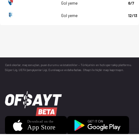
Gol yeme
6/7
Gol yeme
12/13
Canlı skorlar
, maç sonuçları, puan durumu ve istatistikler — Türkiye’nin en hızlı spor takip platformu.
Süper Lig, UEFA Şampiyonlar Ligi, Euroleague ve daha fazlası. Ofsayt ile hiçbir maçı kaçırmayın.