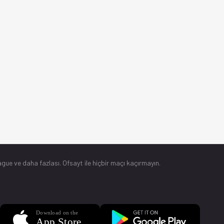
gue ve daha fazlası. Ofsayt ile hiçbir maçı kaçırmayın.