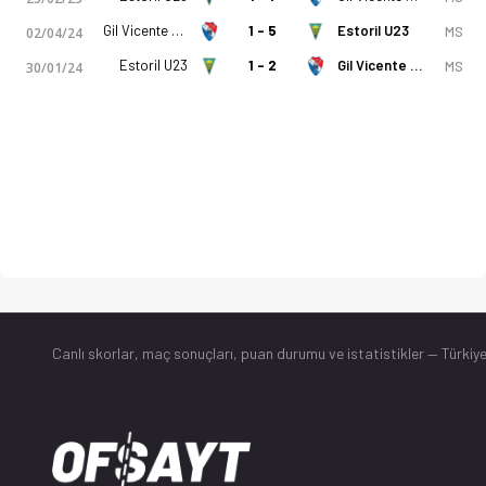
Gil Vicente U23
1 - 5
Estoril U23
MS
02/04/24
Estoril U23
1 - 2
Gil Vicente U23
MS
30/01/24
Canlı skorlar
, maç sonuçları, puan durumu ve istatistikler — Türkiye