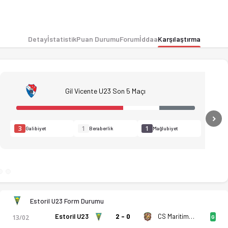
Detay
İstatistik
Puan Durumu
Forum
İddaa
Karşılaştırma
Gil Vicente U23 Son 5 Maçı
N
3
1
1
Galibiyet
Beraberlik
Mağlubiyet
Estoril U23 Form Durumu
Estoril U23
2 - 0
CS Maritimo U23
13/02
G
ı, kadro, istatistikler, puan durumu ve iddaa oranları Ofsayt't