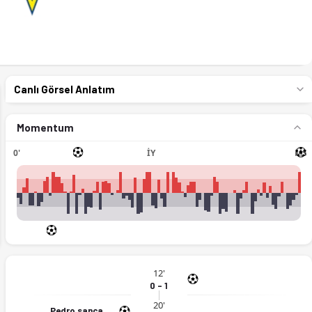
Canlı Görsel Anlatım
Momentum
0'
İY
MS
ext
12'
0 - 1
a. (19.02.2026)
20'
Pedro sanca