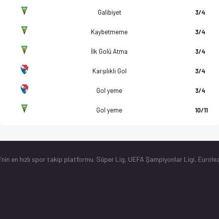
Galibiyet
3/4
Kaybetmeme
3/4
İlk Golü Atma
3/4
Karşılıklı Gol
3/4
Gol yeme
3/4
Gol yeme
10/11
’nin en hızlı spor takip platformu. Süper Lig, UEFA Şampiyonlar Ligi, Eurolea