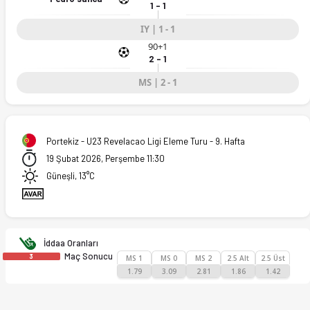
1 - 1
IY | 1 - 1
90+1
2 - 1
MS | 2 - 1
Portekiz - U23 Revelacao Ligi Eleme Turu - 9. Hafta
19 Şubat 2026, Perşembe 11:30
Güneşli, 13°C
İddaa Oranları
Maç Sonucu
3
MS 1
MS 0
MS 2
2.5 Alt
2.5 Üst
1.79
3.09
2.81
1.86
1.42