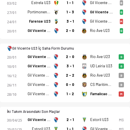
Estrela U23
1 - 1
Gil Vicente U23
03/02
B
Portimonense U23
1 - 3
Gil Vicente U23
27/01
G
Farense U23
3 - 1
Gil Vicente U23
24/01
M
Gil Vicente U23
2 - 0
Rio Ave U23
20/01
G
Gil Vicente U23 İç Saha Form Durumu
Gil Vicente U23
2 - 0
Rio Ave U23
20/01
G
Gil Vicente U23
3 - 1
UD Leiria U23
10/01
G
Gil Vicente U23
2 - 2
Rio Ave U23
16/12
B
Gil Vicente U23
0 - 0
CS Maritimo U23
26/11
B
Gil Vicente U23
1 - 2
Famalicao U23
28/10
M
İki Takım Arasındaki Son Maçlar
Gil Vicente U23
2 - 1
Estoril U23
MS
30/04/25
Estoril U23
1 - 1
Gil Vicente U23
MS
25/02/25