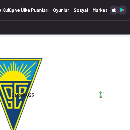
a. (19.02.2026)
 Kulüp ve Ülke Puanları
Oyunlar
Sosyal
Market
Estoril U23