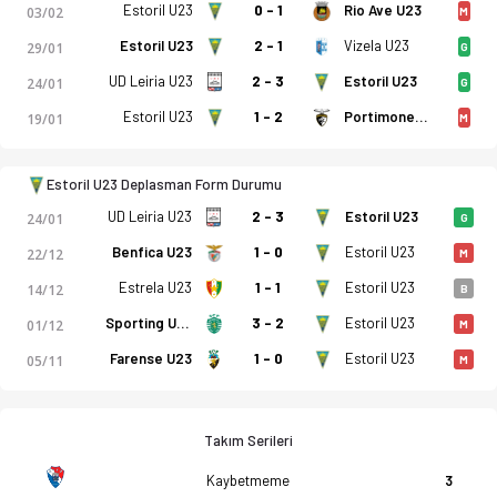
Estoril U23
0 - 1
Rio Ave U23
03/02
M
Estoril U23
2 - 1
Vizela U23
29/01
G
UD Leiria U23
2 - 3
Estoril U23
24/01
G
Estoril U23
1 - 2
Portimonense U23
19/01
M
Estoril U23 Deplasman Form Durumu
UD Leiria U23
2 - 3
Estoril U23
24/01
G
Benfica U23
1 - 0
Estoril U23
22/12
M
Estrela U23
1 - 1
Estoril U23
14/12
B
Sporting U23
3 - 2
Estoril U23
01/12
M
Farense U23
1 - 0
Estoril U23
05/11
M
Takım Serileri
Kaybetmeme
3