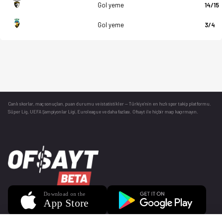
Gol yeme
14/15
Gol yeme
3/4
Canlı skorlar
, maç sonuçları, puan durumu ve istatistikler — Türkiye’nin en hızlı spor takip platformu.
Süper Lig, UEFA Şampiyonlar Ligi, Euroleague ve daha fazlası. Ofsayt ile hiçbir maçı kaçırmayın.