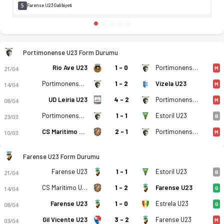
5
Farense U23 Galibiyeti
Portimonense U23 Form Durumu
Rio Ave U23
1 - 0
Portimonense U23
21/04
M
Portimonense U23
1 - 2
Vizela U23
14/04
M
UD Leiria U23
4 - 2
Portimonense U23
08/04
M
Portimonense U23
1 - 1
Estoril U23
23/03
B
CS Maritimo U23
2 - 1
Portimonense U23
10/03
M
Farense U23 Form Durumu
Farense U23
1 - 1
Estoril U23
21/04
B
CS Maritimo U23
1 - 2
Farense U23
14/04
G
Farense U23
1 - 0
Estrela U23
08/04
G
Gil Vicente U23
3 - 2
Farense U23
03/04
M