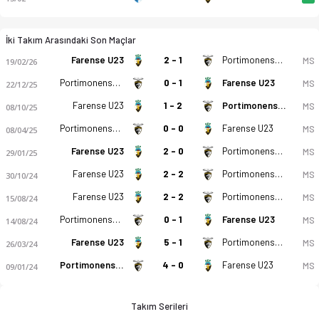
İki Takım Arasındaki Son Maçlar
Farense U23
2 - 1
Portimonense U23
MS
19/02/26
Portimonense U23
0 - 1
Farense U23
MS
22/12/25
Farense U23
1 - 2
Portimonense U23
MS
08/10/25
Portimonense U23
0 - 0
Farense U23
MS
08/04/25
Farense U23
2 - 0
Portimonense U23
MS
29/01/25
Farense U23
2 - 2
Portimonense U23
MS
30/10/24
Farense U23
2 - 2
Portimonense U23
MS
15/08/24
Portimonense U23
0 - 1
Farense U23
MS
14/08/24
Farense U23
5 - 1
Portimonense U23
MS
26/03/24
Portimonense U23
4 - 0
Farense U23
MS
09/01/24
Takım Serileri