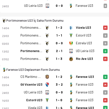
UD Leiria U23
0 - 0
Farense U23
24/03
B
Portimonense U23 İç Saha Form Durumu
Portimonense U23
1 - 2
Vizela U23
14/04
M
Portimonense U23
1 - 1
Estoril U23
23/03
B
Portimonense U23
0 - 0
Estrela U23
03/03
B
Portimonense U23
2 - 1
UD Leiria U23
13/02
G
Portimonense U23
1 - 3
Rio Ave U23
07/02
M
Farense U23 Deplasman Form Durumu
CS Maritimo U23
1 - 2
Farense U23
14/04
G
Gil Vicente U23
3 - 2
Farense U23
03/04
M
Portimonense SC U23 - Farense U23 1-2 bitti. Gol anları, kadr
UD Leiria U23
0 - 0
Farense U23
24/03
B
Estoril U23
1 - 0
Farense U23
16/03
M
Vizela U23
1 - 4
Farense U23
13/02
G