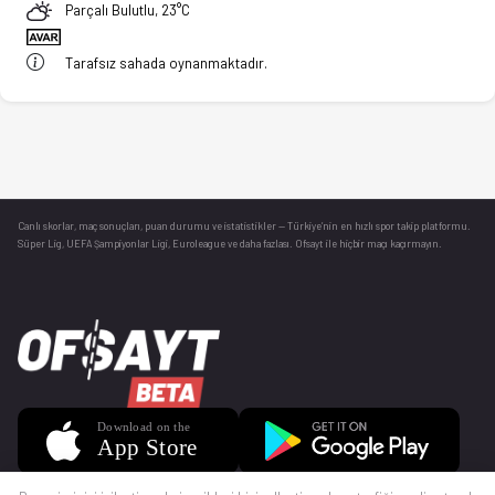
Parçalı Bulutlu, 23°C
Tarafsız sahada oynanmaktadır.
Canlı skorlar
, maç sonuçları, puan durumu ve istatistikler — Türkiye’nin en hızlı spor takip platformu.
Süper Lig, UEFA Şampiyonlar Ligi, Euroleague ve daha fazlası. Ofsayt ile hiçbir maçı kaçırmayın.