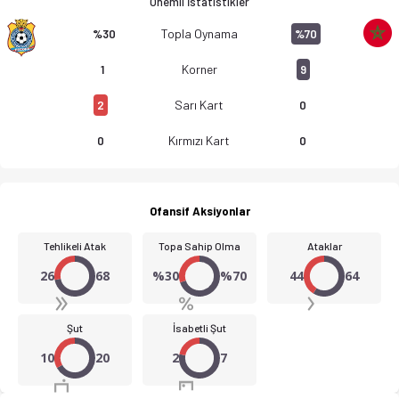
Önemli İstatistikler
Topla Oynama
%30
%70
Korner
1
9
Sarı Kart
2
0
Kırmızı Kart
0
0
Ofansif Aksiyonlar
Tehlikeli Atak
Topa Sahip Olma
Ataklar
26
68
%30
%70
44
64
Şut
İsabetli Şut
10
20
2
7