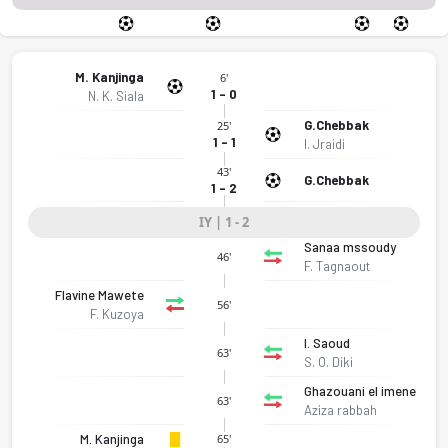
M. Kanjinga
6'
1 - 0
N. K. Siala
G.Chebbak
25'
1 - 1
I. Jraidi
43'
G.Chebbak
1 - 2
IY | 1 - 2
Sanaa mssoudy
46'
F. Tagnaout
Flavine Mawete
56'
F. Kuzoya
I. Saoud
63'
S. O. Diki
Ghazouani el imene
63'
Aziza rabbah
M. Kanjinga
65'