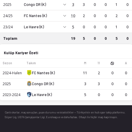
2025
Congo DR (K)
3
3
0
0
1
0
Eva Sumo, profesyonel bir futbol oyuncusudur. FC Nantes (K
24/25
FC Nantes (K)
10
2
0
0
2
0
23/24
Le Havre (K)
5
0
0
0
1
0
Toplam
19
5
0
0
5
0
Eva Sumo kariyer istatistikleri: sezon bazında maç, gol ve as
Kulüp Kariyer Özeti
Sezon
Takım
M
11
A
2024-Halen
FC Nantes (K)
11
2
0
0
2025
Congo DR (K)
3
3
0
0
2023-2024
Le Havre (K)
5
0
0
0
Canlı skorlar
, maç sonuçları, puan durumu ve istatistikler — Türkiye’nin en hızlı spor takip platformu.
Süper Lig, UEFA Şampiyonlar Ligi, Euroleague ve daha fazlası. Ofsayt ile hiçbir maçı kaçırmayın.