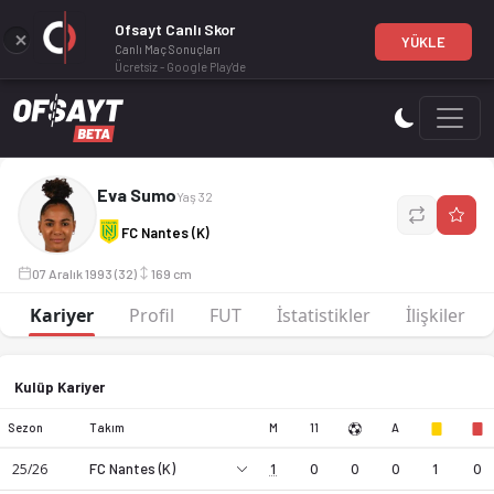
Ofsayt Canlı Skor
YÜKLE
Canlı Maç Sonuçları
Ücretsiz - Google Play'de
Eva Sumo, profesyonel bir futbol oyuncusudur. FC Nantes (K
Eva Sumo
Yaş 32
FC Nantes (K)
07 Aralık 1993 (32)
169 cm
Kariyer
Profil
FUT
İstatistikler
İlişkiler
Kulüp Kariyer
Sezon
Takım
M
11
A
25/26
FC Nantes (K)
1
0
0
0
1
0