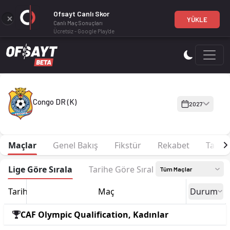
Ofsayt Canlı Skor
YÜKLE
Canlı Maç Sonuçları
Ücretsiz - Google Play'de
Congo DR (K) 2027 sezonu Kadro, fikstür ve canlı skor Ofsay
Congo DR (K)
2027
Maçlar
Genel Bakış
Fikstür
Rekabet
Tarih
Lige Göre Sırala
Tarihe Göre Sırala
Tüm Maçlar
Tarih
Maç
Durum
CAF Olympic Qualification, Kadınlar