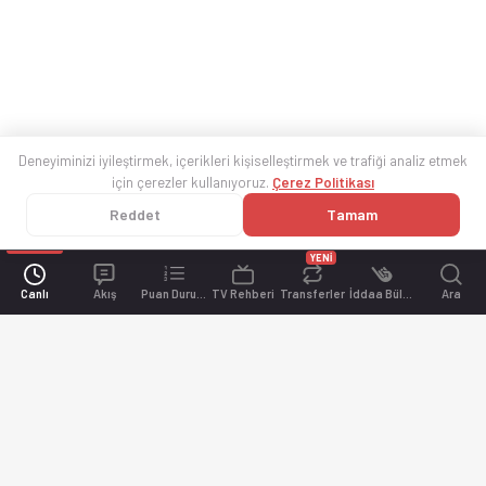
Deneyiminizi iyileştirmek, içerikleri kişiselleştirmek ve trafiği analiz etmek
için çerezler kullanıyoruz.
Çerez Politikası
Reddet
Tamam
YENİ
Canlı
Akış
Puan Durumu
TV Rehberi
Transferler
İddaa Bülteni
Ara