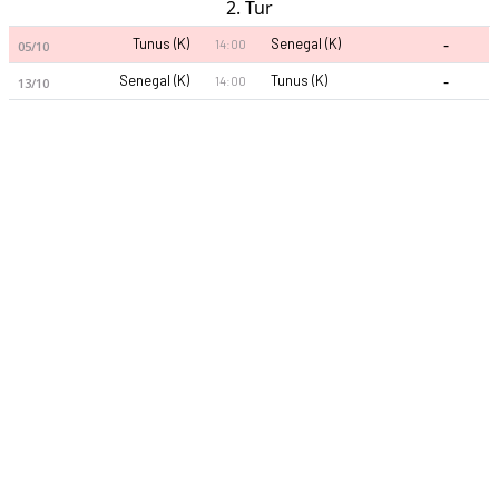
2. Tur
-
Tunus (K)
Senegal (K)
14:00
05/10
-
Senegal (K)
Tunus (K)
14:00
13/10