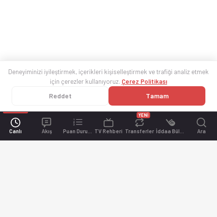
Deneyiminizi iyileştirmek, içerikleri kişiselleştirmek ve trafiği analiz etmek
için çerezler kullanıyoruz.
Çerez Politikası
Reddet
Tamam
YENİ
Canlı
Akış
Puan Durumu
TV Rehberi
Transferler
İddaa Bülteni
Ara