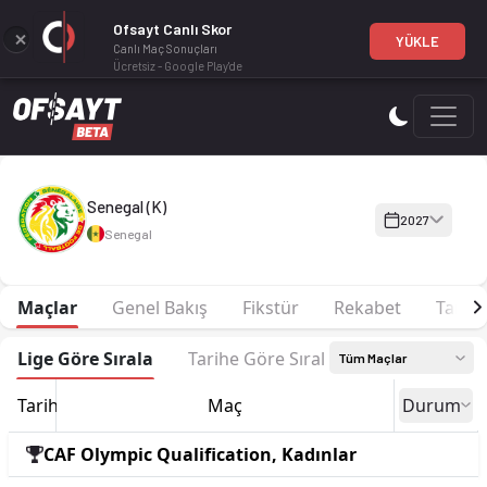
Ofsayt Canlı Skor
YÜKLE
Canlı Maç Sonuçları
Ücretsiz - Google Play'de
Senegal (K) 2027 sezonu Kadro, fikstür ve canlı skor Ofsayt'
Senegal (K)
2027
Senegal
Maçlar
Genel Bakış
Fikstür
Rekabet
Tarih
Lige Göre Sırala
Tarihe Göre Sırala
Tüm Maçlar
Tarih
Maç
Durum
CAF Olympic Qualification, Kadınlar