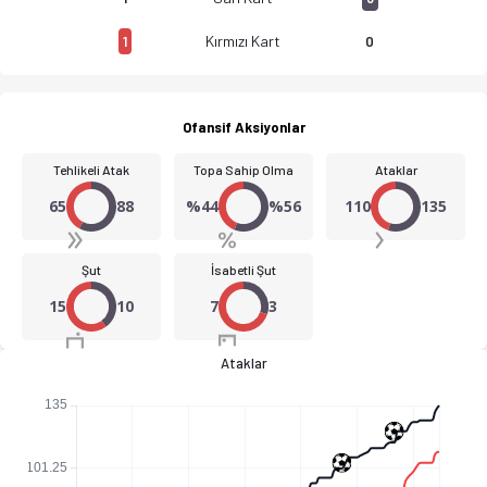
Kırmızı Kart
1
0
Bollullos CF - CD Utrera 1-2 bitti. Gol anları, kadro, istatist
Ofansif Aksiyonlar
Tehlikeli Atak
Topa Sahip Olma
Ataklar
65
88
%44
%56
110
135
Şut
İsabetli Şut
15
10
7
3
Ataklar