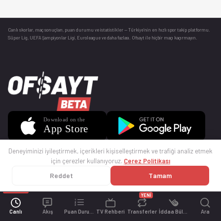
Canlı skorlar
, maç sonuçları, puan durumu ve istatistikler — Türkiye’nin en hızlı spor takip platformu.
Süper Lig, UEFA Şampiyonlar Ligi, Euroleague ve daha fazlası. Ofsayt ile hiçbir maçı kaçırmayın.
Deneyiminizi iyileştirmek, içerikleri kişiselleştirmek ve trafiği analiz etmek
için çerezler kullanıyoruz.
Çerez Politikası
Reddet
Tamam
© 2025 Ofsayt
Kullanım Koşulları
Gizlilik Politikası
Çerez Politikası
İletişim
Sıkça Sorulan Sorular
Künye
YENİ
Canlı
Akış
Puan Durumu
TV Rehberi
Transferler
İddaa Bülteni
Ara