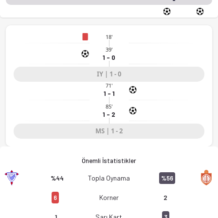
18'
39'
1 - 0
IY | 1 - 0
71'
1 - 1
85'
1 - 2
MS | 1 - 2
Önemli İstatistikler
Topla Oynama
%44
%56
Korner
6
2
Sarı Kart
1
3