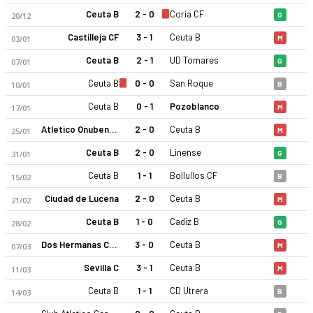
Ceuta B
2 - 0
Coria CF
20/12
G
Castilleja CF
3 - 1
Ceuta B
03/01
M
Ceuta B
2 - 1
UD Tomares
07/01
G
Ceuta B
0 - 0
San Roque
10/01
B
Ceuta B
0 - 1
Pozoblanco
17/01
M
Ceuta B 25-26 sezonu | Tercera RFEF Grup 10'de 4. sırada, 55
Atletico Onubense
2 - 0
Ceuta B
25/01
M
Ceuta B
2 - 0
Linense
31/01
G
Ceuta B
1 - 1
Bollullos CF
15/02
B
Ciudad de Lucena
2 - 0
Ceuta B
21/02
M
Ceuta B
1 - 0
Cadiz B
28/02
G
Dos Hermanas CF 1971
3 - 0
Ceuta B
07/03
M
Sevilla C
3 - 1
Ceuta B
11/03
M
Ceuta B
1 - 1
CD Utrera
14/03
B