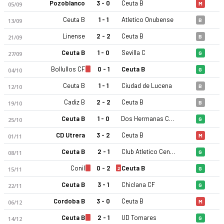
Pozoblanco
3 - 0
Ceuta B
05/09
M
Ceuta B
1 - 1
Atletico Onubense
13/09
B
Linense
2 - 2
Ceuta B
21/09
B
Ceuta B
1 - 0
Sevilla C
27/09
G
Bollullos CF
0 - 1
Ceuta B
04/10
G
Ceuta B
1 - 1
Ciudad de Lucena
12/10
B
Cadiz B
2 - 2
Ceuta B
19/10
B
Ceuta B
1 - 0
Dos Hermanas CF 1971
25/10
G
CD Utrera
3 - 2
Ceuta B
01/11
M
Ceuta B
2 - 1
Club Atletico Central
08/11
G
Conil
0 - 2
Ceuta B
2
15/11
G
Ceuta B
3 - 1
Chiclana CF
22/11
G
Cordoba B
3 - 0
Ceuta B
06/12
M
Ceuta B
2 - 1
UD Tomares
14/12
G