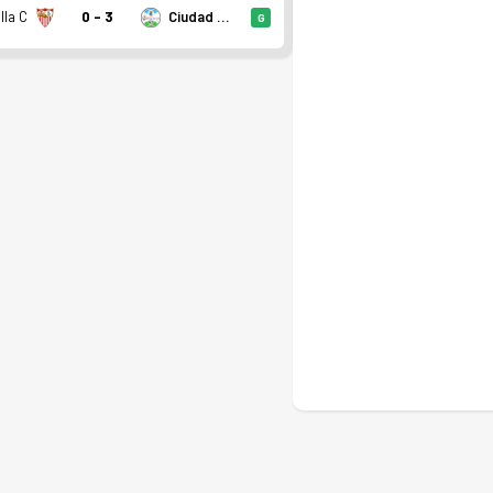
lla C
0 - 3
Ciudad de Lucena
G