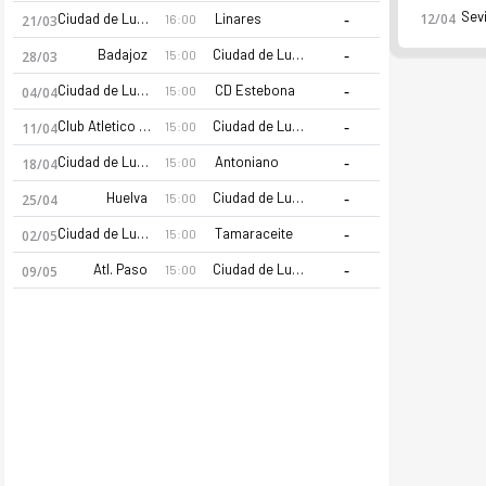
-
Sevi
Ciudad de Lucena
Linares
12/04
16:00
21/03
-
Badajoz
Ciudad de Lucena
15:00
28/03
-
Ciudad de Lucena
CD Estebona
15:00
04/04
-
Club Atletico Central
Ciudad de Lucena
15:00
11/04
-
Ciudad de Lucena
Antoniano
15:00
18/04
-
Huelva
Ciudad de Lucena
15:00
25/04
-
Ciudad de Lucena
Tamaraceite
15:00
02/05
-
Atl. Paso
Ciudad de Lucena
15:00
09/05