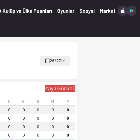
ür ve canlı skor Ofsayt'ta.
 Kulüp ve Ülke Puanları
Oyunlar
Sosyal
Market
26/27
Detaylı Görünüm
O
G
B
M
P
0
0
0
0
0
0
0
0
0
0
0
0
0
0
0
0
0
0
0
0