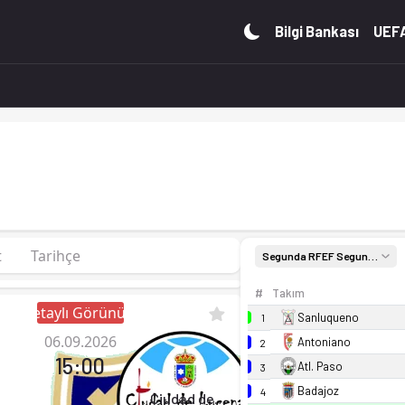
deracion 26/27, Group 4'de 1. sırada, 0 puan. Kadro, fikst
Bilgi Bankası
UEFA
t
Tarihçe
Segunda RFEF Segunda Federacion 26/27, Group 4
#
Takım
Detaylı Görünüm
Sanluqueno
1
06.09.2026
Antoniano
2
15:00
Atl. Paso
3
Badajoz
4
Ciudad de Lucena