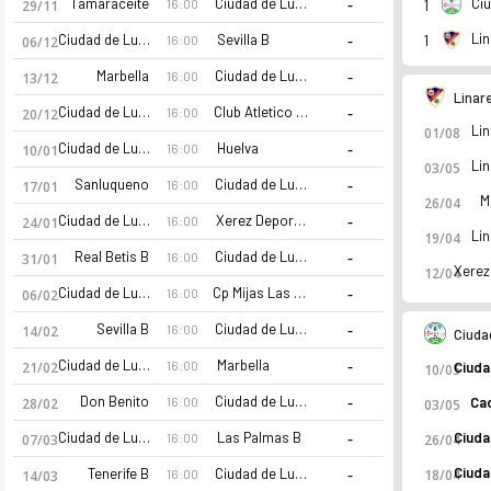
-
Tamaraceite
Ciudad de Lucena
Ci
16:00
29/11
1
-
Li
Ciudad de Lucena
Sevilla B
1
16:00
06/12
-
Marbella
Ciudad de Lucena
16:00
13/12
Linar
-
Ciudad de Lucena
Club Atletico Central
16:00
20/12
Li
01/08
-
Ciudad de Lucena
Huelva
16:00
10/01
Li
03/05
-
Sanluqueno
Ciudad de Lucena
16:00
17/01
Me
26/04
-
Ciudad de Lucena
Xerez Deportivo
16:00
24/01
Li
19/04
-
Real Betis B
Ciudad de Lucena
16:00
31/01
Xerez
12/04
-
Ciudad de Lucena
Cp Mijas Las Lagunas
16:00
06/02
-
Sevilla B
Ciudad de Lucena
16:00
14/02
Ciuda
-
Ciudad de Lucena
Marbella
16:00
21/02
10/05
CD Ciudad de Lucena 26-27 sezonu | Segunda RFEF Segunda Fe
-
Don Benito
Ciudad de Lucena
16:00
Cad
28/02
03/05
-
Ciudad de Lucena
Las Palmas B
16:00
07/03
26/04
-
Tenerife B
Ciudad de Lucena
18/04
16:00
14/03