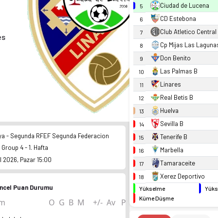
Ciudad de Lucena
5
CD Estebona
6
Club Atletico Central
7
es
Cp Mijas Las Laguna
8
Don Benito
9
Las Palmas B
10
Linares
11
Real Betis B
12
Huelva
13
Sevilla B
14
ya - Segunda RFEF Segunda Federacion
Tenerife B
15
 Group 4 - 1. Hafta
Marbella
16
l 2026, Pazar 15:00
Tamaraceite
17
Xerez Deportivo
18
ncel Puan Durumu
Yükselme
Yüks
Küme Düşme
ım
O
G
B
M
+/-
Av
P