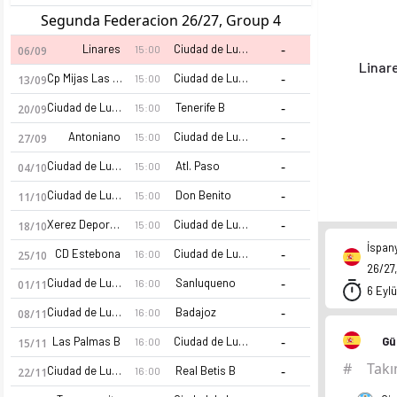
Segunda Federacion 26/27, Group 4
-
Linares
Ciudad de Lucena
15:00
06/09
Linar
-
Cp Mijas Las Lagunas
Ciudad de Lucena
15:00
13/09
-
Ciudad de Lucena
Tenerife B
15:00
20/09
-
Antoniano
Ciudad de Lucena
15:00
27/09
-
Ciudad de Lucena
Atl. Paso
15:00
04/10
-
Ciudad de Lucena
Don Benito
15:00
11/10
-
Xerez Deportivo
Ciudad de Lucena
15:00
18/10
İspan
-
CD Estebona
Ciudad de Lucena
16:00
25/10
26/27,
-
Ciudad de Lucena
Sanluqueno
16:00
01/11
6 Eylü
-
Ciudad de Lucena
Badajoz
16:00
08/11
-
Las Palmas B
Ciudad de Lucena
Gü
16:00
15/11
#
Tak
-
Ciudad de Lucena
Real Betis B
16:00
22/11