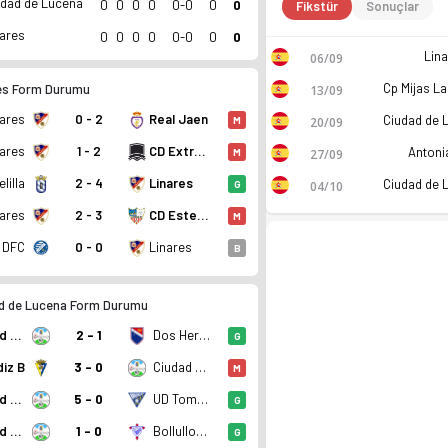
udad de Lucena
0
0
0
0
0-0
0
0
Fikstür
Sonuçlar
nares
0
0
0
0
0-0
0
0
Lin
06/09
es Form Durumu
13/09
nares
0 - 2
Real Jaen
20/09
M
nares
1 - 2
CD Extremadura
Antoni
27/09
M
lilla
2 - 4
Linares
04/10
G
nares
2 - 3
CD Estebona
M
 DFC
0 - 0
Linares
B
d de Lucena Form Durumu
Ciudad de Lucena
2 - 1
Dos Hermanas CF 1971
G
deracion 26/27, Group 4'de 1. sırada, 0 puan. Kadro, fikst
iz B
3 - 0
Ciudad de Lucena
M
Ciudad de Lucena
5 - 0
UD Tomares
G
Ciudad de Lucena
1 - 0
Bollullos CF
G