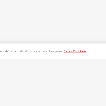
ve trafiği analiz etmek için çerezler kullanıyoruz.
Çerez Politikası