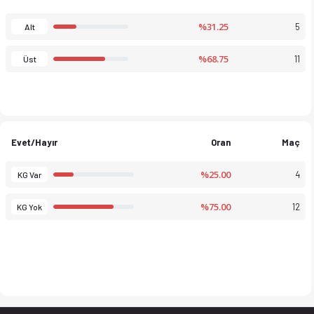
%31.25
5
Alt
%68.75
11
Üst
Evet/Hayır
Oran
Maç
%25.00
4
KG Var
%75.00
12
KG Yok