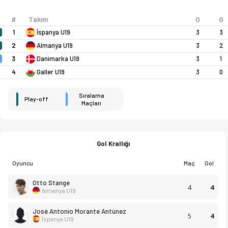
#
Takım
O
G
1
İspanya U19
3
3
2
Almanya U19
3
2
3
Danimarka U19
3
1
4
Galler U19
3
0
Sıralama
Play-off
Maçları
Gol Krallığı
Oyuncu
Maç
Gol
Otto Stange
4
4
Almanya U19
José Antonio Morante Antúnez
5
4
İspanya U19