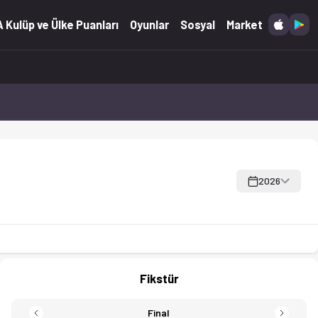
 krallığı ve kart istatistikleri dahil.
 Kulüp ve Ülke Puanları
Oyunlar
Sosyal
Market
2026
Fikstür
Final