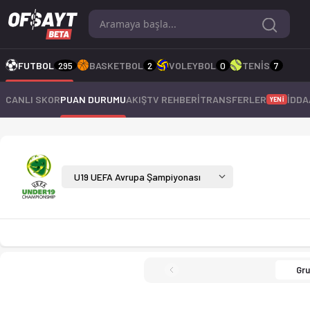
U19 UEFA Avrupa Şampiyonası 2026 sezonu puan durumu, haftalık
FUTBOL
295
BASKETBOL
2
VOLEYBOL
0
TENİS
7
CANLI SKOR
PUAN DURUMU
AKIŞ
TV REHBERİ
TRANSFERLER
İDDA
YENİ
U19 UEFA Avrupa Şampi
U19 UEFA Avrupa Şampiyonası
Gru