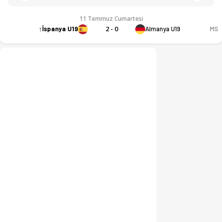
11 Temmuz Cumartesi
2 - 0
MS
↑
İspanya U19
Almanya U19