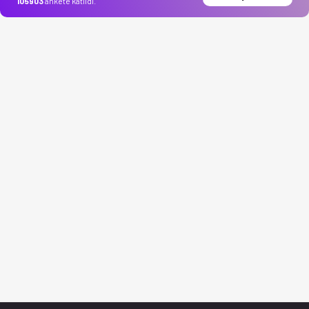
105903
ankete katıldı.