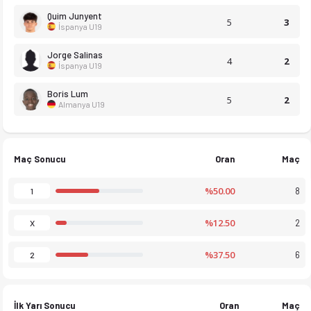
Quim Junyent
5
3
İspanya U19
Jorge Salinas
4
2
 fikstür ve maç istatistiklerini Ofsayt'ta canlı takip et. Gol
İspanya U19
Boris Lum
5
2
Almanya U19
Maç Sonucu
Oran
Maç
%50.00
8
1
%12.50
2
X
%37.50
6
2
İlk Yarı Sonucu
Oran
Maç