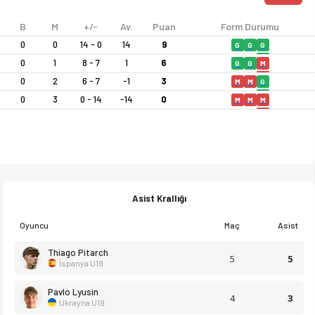
B
M
+/-
Av.
Puan
Form Durumu
0
0
14 - 0
14
9
G
G
G
0
1
8 - 7
1
6
G
G
M
0
2
6 - 7
-1
3
M
M
G
0
3
0 - 14
-14
0
M
M
M
Asist Krallığı
Oyuncu
Maç
Asist
Thiago Pitarch
5
5
İspanya U19
Pavlo Lyusin
4
3
Ukrayna U19