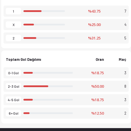
%43.75
7
1
%25.00
4
X
%31.25
5
2
Toplam Gol Dağılımı
Oran
Maç
%18.75
3
0-1 Gol
%50.00
8
2-3 Gol
%18.75
3
4-5 Gol
%12.50
2
6+ Gol