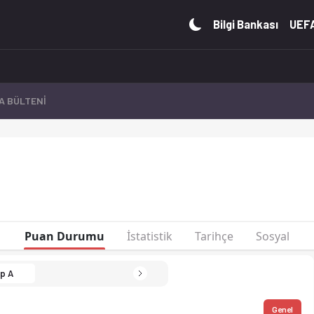
 fikstür ve maç istatistiklerini Ofsayt'ta canlı takip et. Gol
Bilgi Bankası
UEFA
A BÜLTENİ
yonası 2026
Puan Durumu
İstatistik
Tarihçe
Sosyal
p A
Genel