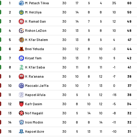
1
M. Petach Tikva
30
17
9
4
35
60
2
M. Herzliya
30
14
8
8
10
50
3
H. Ramat Gan
30
14
7
9
12
49
4
Rishon LeZion
30
13
9
8
10
48
5
H. Kfar Shalem
30
13
8
9
4
47
6
Bnei Yehuda
30
12
8
10
-3
44
7
Kiryat Yam
30
13
7
10
6
42
8
H. Kfar Saba
30
11
8
11
-1
41
9
H. Ra'anana
30
10
8
12
-7
38
10
Maccabi Jaffa
30
10
7
13
0
37
11
Hapoel Afula
30
9
9
12
-16
36
12
Kafr Qasim
30
8
10
12
-5
34
13
Nof Hagalil
30
6
14
10
-8
32
14
Ironi Modiin
30
8
8
14
-11
32
15
Hapoel Acre
30
6
13
11
-10
31