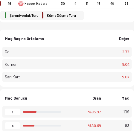
16
Hapoel Hadera
30
4
11
15
-16
23
Şampiyonluk Turu
Küme Düşme Turu
Maç Başına Ortalama
Değer
2.73
Gol
9.04
Korner
5.07
Sarı Kart
Ulusal Lig 25-26 sezonu puan durumu, haftalık fikstür ve maç ist
Maç Sonucu
Oran
Maç
%35.97
109
1
%30.69
93
X