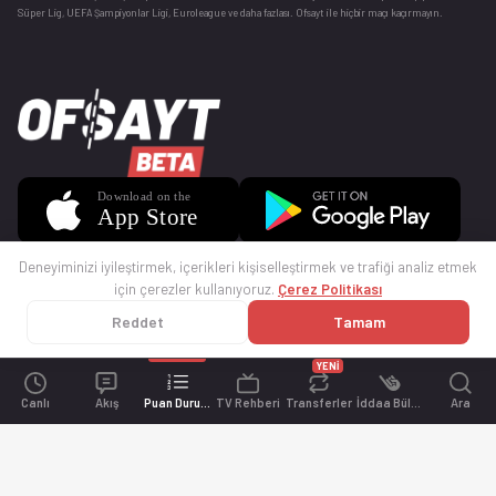
Süper Lig, UEFA Şampiyonlar Ligi, Euroleague ve daha fazlası. Ofsayt ile hiçbir maçı kaçırmayın.
Deneyiminizi iyileştirmek, içerikleri kişiselleştirmek ve trafiği analiz etmek
için çerezler kullanıyoruz.
Çerez Politikası
Reddet
Tamam
© 2025 Ofsayt
Kullanım Koşulları
Gizlilik Politikası
Çerez Politikası
İletişim
Sıkça Sorulan Sorular
Künye
YENİ
Canlı
Akış
Puan Durumu
TV Rehberi
Transferler
İddaa Bülteni
Ara