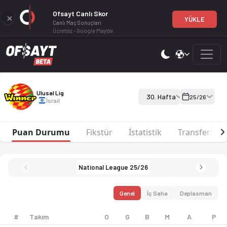
Ofsayt Canlı Skor
YÜKLE
Canlı Maç Sonuçları
Ücretsiz - Google Play'de
Ulusal Lig 25-26 sezonu puan durumu, haftalık fikstür ve maç ist
Ulusal Lig 25-26
Ulusal Lig
30. Hafta
25/26
İsrail
Puan Durumu
Fikstür
İstatistik
Transferler
National League 25/26
Genel
İç Saha
Deplasman
#
Takım
O
G
B
M
A
P