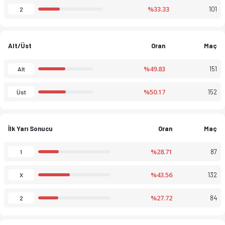
%33.33
101
2
Alt/Üst
Oran
Maç
%49.83
151
Alt
%50.17
152
Üst
İlk Yarı Sonucu
Oran
Maç
%28.71
87
1
%43.56
132
X
%27.72
84
2