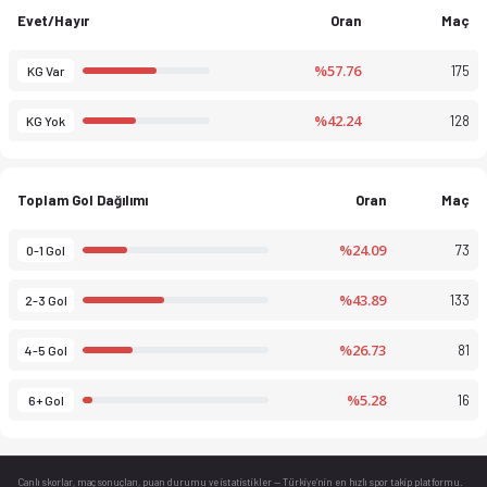
Evet/Hayır
Oran
Maç
%57.76
175
KG Var
%42.24
128
KG Yok
Toplam Gol Dağılımı
Oran
Maç
%24.09
73
0-1 Gol
%43.89
133
2-3 Gol
%26.73
81
4-5 Gol
%5.28
16
6+ Gol
Canlı skorlar
, maç sonuçları, puan durumu ve istatistikler — Türkiye’nin en hızlı spor takip platformu.