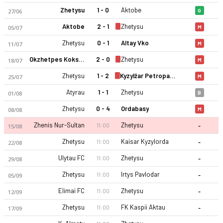
Zhetysu
1 - 0
Aktobe
27/06
G
Aktobe
2 - 1
Zhetysu
05/07
M
Zhetysu
0 - 1
Altay Vko
11/07
M
Okzhetpes Kokshetau
2 - 0
Zhetysu
18/07
M
Zhetysu
1 - 2
Kyzylžar Petropavlovsk
25/07
M
Zhetysu Taldykorgan 26-27 sezonu | Premier Lig'de 14. sırada
Atyrau
1 - 1
Zhetysu
01/08
B
Zhetysu
0 - 4
Ordabasy
08/08
M
-
Zhenis Nur-Sultan
Zhetysu
11:00
15/08
-
Zhetysu
Kaisar Kyzylorda
11:00
22/08
-
Ulytau FC
Zhetysu
11:00
29/08
-
Zhetysu
Irtys Pavlodar
11:00
05/09
-
Elimai FC
Zhetysu
11:00
12/09
-
Zhetysu
FK Kaspii Aktau
11:00
17/09