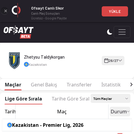
Ofsayt Canlı Skor
YÜKLE
Canlı Maç Sonuçları
Ücretsiz - Google Play'de
Zhetysu Taldykorgan 26-27 sezonu | Premier Lig'de 14. sırada
Zhetysu Taldykorgan
26/27
Kazakistan
Maçlar
Genel Bakış
Transferler
İstatistik
P
Lige Göre Sırala
Tarihe Göre Sırala
Tüm Maçlar
Tarih
Maç
Durum
Kazakistan - Premier Lig, 2026