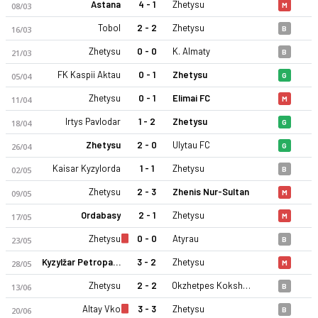
Astana
4 - 1
Zhetysu
08/03
M
Tobol
2 - 2
Zhetysu
16/03
B
Zhetysu
0 - 0
K. Almaty
21/03
B
FK Kaspii Aktau
0 - 1
Zhetysu
05/04
G
Zhetysu
0 - 1
Elimai FC
11/04
M
Irtys Pavlodar
1 - 2
Zhetysu
18/04
G
Zhetysu
2 - 0
Ulytau FC
26/04
G
Kaisar Kyzylorda
1 - 1
Zhetysu
02/05
B
Zhetysu
2 - 3
Zhenis Nur-Sultan
09/05
M
Ordabasy
2 - 1
Zhetysu
17/05
M
Zhetysu
0 - 0
Atyrau
23/05
B
Kyzylžar Petropavlovsk
3 - 2
Zhetysu
28/05
M
Zhetysu
2 - 2
Okzhetpes Kokshetau
13/06
B
Altay Vko
3 - 3
Zhetysu
20/06
B