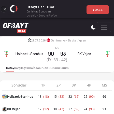
Ofsayt Canlı Skor
YÜKLE
Canlı Maç Sonuçları
Ücretsiz - Google Play'de
Holbaek-Stenhus - BK Vejen 90-93 bitti. İstatistikler, puan d
21.03.2026
Danimarka - Basketligaen
MS
Holbaek-Stenhus 90-93 BK Vejen
90
-
93
Holbaek-Stenhus
BK Vejen
(İY:
33
-
42
)
Detay
Karşılaştırma
İddaa
Puan Durumu
Forum
Sonuçlar
1P
2P
3P
4P
MS
Holbaek-Stenhus
18
(18)
15
(33)
32
(65)
25
(90)
90
BK Vejen
12
(12)
30
(42)
27
(69)
24
(93)
93