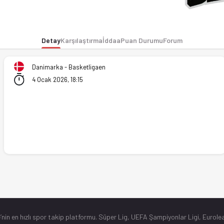
ve iddaa oranları Ofsayt'ta. (04.01.2026)
Detay
Karşılaştırma
İddaa
Puan Durumu
Forum
Danimarka - Basketligaen
4 Ocak 2026, 18:15
’nin en hızlı spor takip platformu. Süper Lig, UEFA Şampiyonlar Ligi, Eurolea