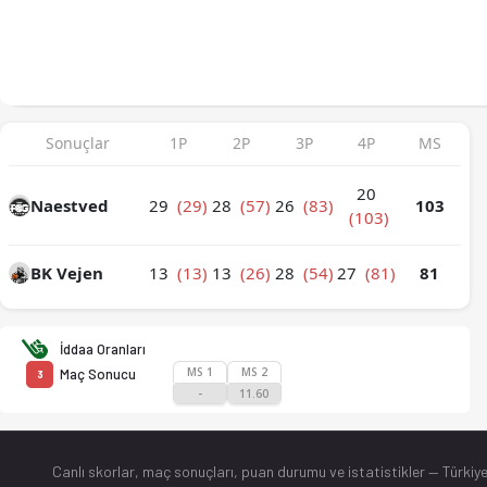
Naestved - BK Vejen 103-81 bitti. İstatistikler, puan durumu 
Sonuçlar
1P
2P
3P
4P
MS
20
Naestved
29
(29)
28
(57)
26
(83)
103
(103)
BK Vejen
13
(13)
13
(26)
28
(54)
27
(81)
81
İddaa Oranları
MS 1
MS 2
Maç Sonucu
3
-
11.60
Canlı skorlar
, maç sonuçları, puan durumu ve istatistikler — Türkiye