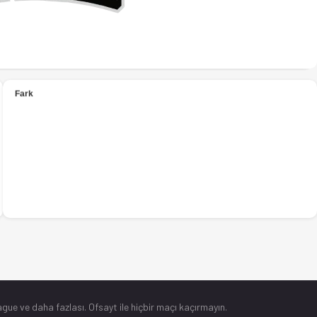
gue ve daha fazlası. Ofsayt ile hiçbir maçı kaçırmayın.