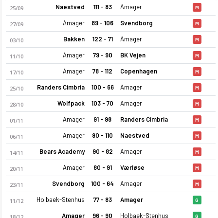
Naestved
111 - 83
Amager
25/09
M
Amager
89 - 106
Svendborg
27/09
M
Bakken
122 - 71
Amager
03/10
M
Amager
79 - 90
BK Vejen
11/10
M
Amager
78 - 112
Copenhagen
17/10
M
Randers Cimbria
100 - 66
Amager
25/10
M
Wolfpack
103 - 70
Amager
28/10
M
Amager
91 - 98
Randers Cimbria
01/11
M
Amager
90 - 110
Naestved
06/11
M
Bears Academy
90 - 82
Amager
14/11
M
Amager
80 - 91
Værløse
20/11
M
Svendborg
100 - 64
Amager
23/11
M
Holbaek-Stenhus
77 - 83
Amager
11/12
G
Amager
96 - 90
Holbaek-Stenhus
18/12
G