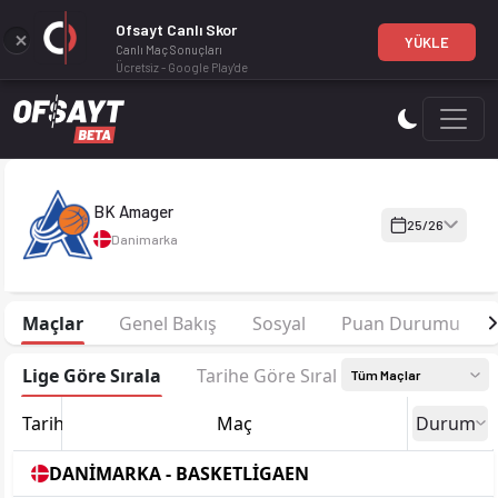
Ofsayt Canlı Skor
YÜKLE
Canlı Maç Sonuçları
Ücretsiz - Google Play'de
BK Amager 25-26 sezonu kadrosu, maç fikstürü, puan durumu ve
BK Amager
25/26
Danimarka
Maçlar
Genel Bakış
Sosyal
Puan Durumu
Lige Göre Sırala
Tarihe Göre Sırala
Tüm Maçlar
Tarih
Maç
Durum
DANİMARKA - BASKETLİGAEN