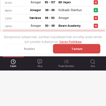
Amager
85 - 107
BK Vejen
01/04
M
Amager
98 - 86
Holbaek-Stenhus
08/04
G
Værløse
96 - 90
Amager
12/04
M
Amager
90 - 98
Bears Academy
18/04
M
Wolfpack
75 - 61
Amager
23/04
M
Deneyiminizi iyileştirmek, içerikleri kişiselleştirmek ve trafiği analiz etmek
için çerezler kullanıyoruz.
Çerez Politikası
Reddet
Tamam
Canlı
Akış
Puan Durumu
Ara