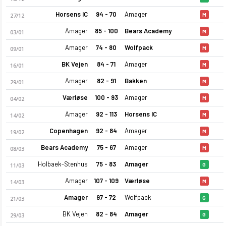
Horsens IC
94 - 70
Amager
27/12
M
Amager
85 - 100
Bears Academy
03/01
M
Amager
74 - 80
Wolfpack
09/01
M
BK Vejen
84 - 71
Amager
16/01
M
Amager
82 - 91
Bakken
29/01
M
BK Amager 25-26 sezonu kadrosu, maç fikstürü, puan durumu ve
Værløse
100 - 93
Amager
04/02
M
Amager
92 - 113
Horsens IC
14/02
M
Copenhagen
92 - 84
Amager
19/02
M
Bears Academy
75 - 67
Amager
08/03
M
Holbaek-Stenhus
75 - 83
Amager
11/03
G
Amager
107 - 109
Værløse
14/03
M
Amager
97 - 72
Wolfpack
21/03
G
BK Vejen
82 - 84
Amager
29/03
G