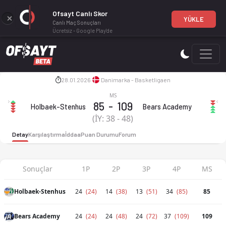
Ofsayt Canlı Skor
YÜKLE
Canlı Maç Sonuçları
Ücretsiz - Google Play'de
Holbaek-Stenhus - Bears Academy 85-109 bitti. İstatistikler,
28.01.2026
Danimarka - Basketligaen
MS
Holbaek-Stenhus 85-109 Bears 
85
-
109
Holbaek-Stenhus
Bears Academy
(İY:
38
-
48
)
Detay
Karşılaştırma
İddaa
Puan Durumu
Forum
Sonuçlar
1P
2P
3P
4P
MS
Holbaek-Stenhus
24
(24)
14
(38)
13
(51)
34
(85)
85
Bears Academy
24
(24)
24
(48)
24
(72)
37
(109)
109