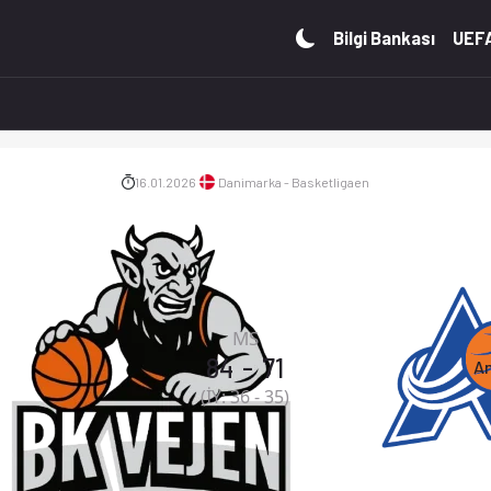
iddaa oranları Ofsayt'ta. (16.01.2026)
Bilgi Bankası
UEFA
16.01.2026
Danimarka - Basketligaen
MS
84
-
71
A
(İY:
36
-
35
)