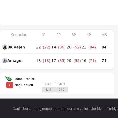
BK Vejen - Amager 84-71 bitti. İstatistikler, puan durumu ve 
Sonuçlar
1P
2P
3P
4P
MS
BK Vejen
22
(22)
14
(36)
26
(62)
22
(84)
84
Amager
18
(18)
17
(35)
20
(55)
16
(71)
71
İddaa Oranları
MS 1
MS 2
Maç Sonucu
3
1.15
2.82
Canlı skorlar
, maç sonuçları, puan durumu ve istatistikler — Türkiye