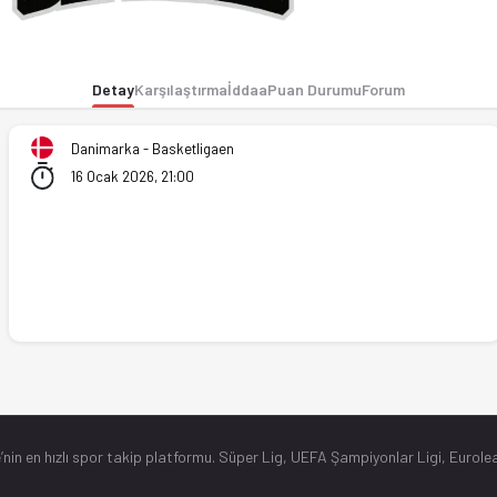
iddaa oranları Ofsayt'ta. (16.01.2026)
Detay
Karşılaştırma
İddaa
Puan Durumu
Forum
Danimarka - Basketligaen
16 Ocak 2026, 21:00
’nin en hızlı spor takip platformu. Süper Lig, UEFA Şampiyonlar Ligi, Eurolea