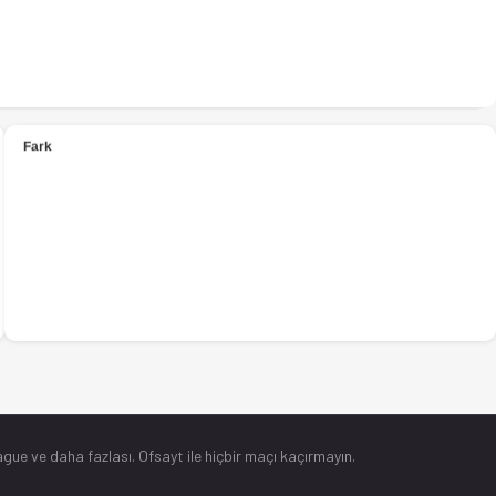
gue ve daha fazlası. Ofsayt ile hiçbir maçı kaçırmayın.