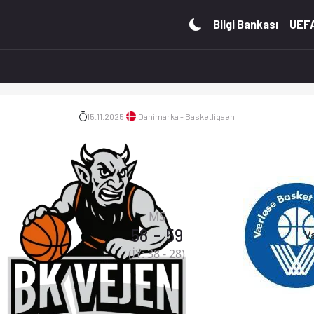
 iddaa oranları Ofsayt'ta. (15.11.2025)
Bilgi Bankası
UEFA
15.11.2025
Danimarka - Basketligaen
MS
58
-
59
V
(İY:
38
-
28
)