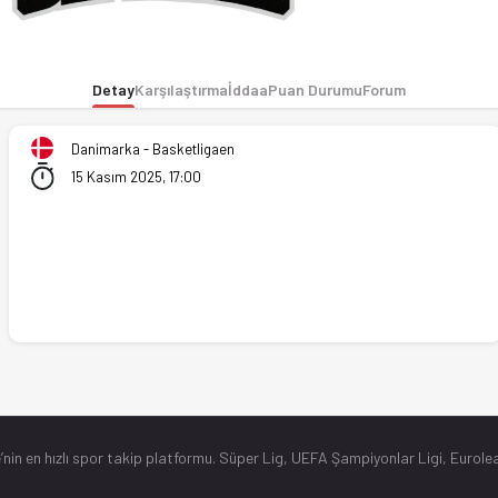
 iddaa oranları Ofsayt'ta. (15.11.2025)
Detay
Karşılaştırma
İddaa
Puan Durumu
Forum
Danimarka - Basketligaen
15 Kasım 2025, 17:00
’nin en hızlı spor takip platformu. Süper Lig, UEFA Şampiyonlar Ligi, Eurolea