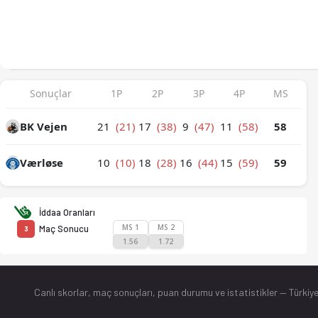
BK Vejen - Værløse 58-59 bitti. İstatistikler, puan durumu ve
Sonuçlar
1P
2P
3P
4P
MS
BK Vejen
21
(21)
17
(38)
9
(47)
11
(58)
58
Værløse
10
(10)
18
(28)
16
(44)
15
(59)
59
İddaa Oranları
MS 1
MS 2
Maç Sonucu
3
1.56
1.72
Canlı skorlar
, maç sonuçları, puan durumu ve istatistikler — Türkiye