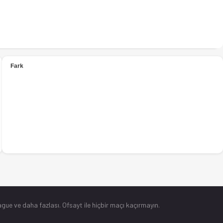
gue ve daha fazlası. Ofsayt ile hiçbir maçı kaçırmayın.