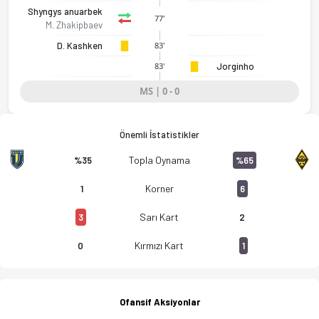
Shyngys anuarbek
77'
M. Zhakipbaev
D. Kashken
83'
Jorginho
83'
MS | 0 - 0
Önemli İstatistikler
Zhetysu Taldykorgan - FC Kairat Almaty 0-0 bitti. Gol anları,
Topla Oynama
%35
%65
Korner
1
6
Sarı Kart
3
2
Kırmızı Kart
0
1
Ofansif Aksiyonlar