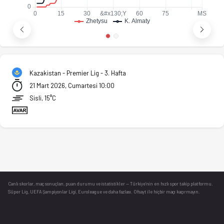
Kazakistan - Premier Lig - 3. Hafta
21 Mart 2026, Cumartesi 10:00
Sisli, 15°C
Canlı skorlar
, maç sonuçları, puan durumu ve istatistikler — Türkiye’nin en hızlı spor takip platformu.
Süper Lig, UEFA Şampiyonlar Ligi, Euroleague ve daha fazlası. Ofsayt ile hiçbir maçı kaçırmayın.