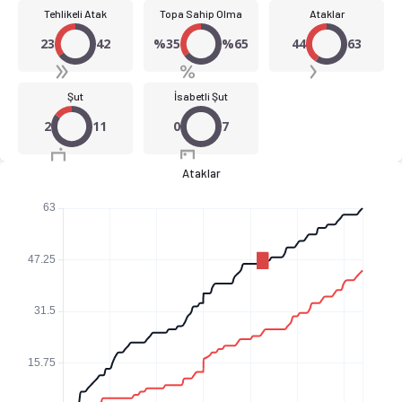
Tehlikeli Atak
Topa Sahip Olma
Ataklar
23
42
%35
%65
44
63
Şut
İsabetli Şut
2
11
0
7
Ataklar