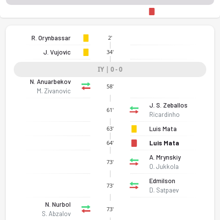
R. Orynbassar
2'
J. Vujovic
34'
IY | 0 - 0
N. Anuarbekov
58'
M. Zivanovic
J. S. Zeballos
61'
Ricardinho
Luis Mata
63'
Luis Mata
64'
A. Mrynskiy
73'
O. Jukkola
Edmilson
73'
D. Satpaev
N. Nurbol
73'
S. Abzalov