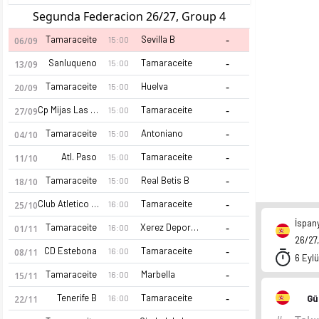
Segunda Federacion 26/27, Group 4
-
Tamaraceite
Sevilla B
15:00
06/09
-
Sanluqueno
Tamaraceite
15:00
13/09
-
Tamaraceite
Huelva
15:00
20/09
-
Cp Mijas Las Lagunas
Tamaraceite
15:00
27/09
-
Tamaraceite
Antoniano
15:00
04/10
-
Atl. Paso
Tamaraceite
15:00
11/10
-
Tamaraceite
Real Betis B
15:00
18/10
-
Club Atletico Central
Tamaraceite
16:00
25/10
İspan
-
Tamaraceite
Xerez Deportivo
16:00
01/11
26/27,
-
CD Estebona
Tamaraceite
16:00
08/11
6 Eylü
-
Tamaraceite
Marbella
16:00
15/11
-
Tenerife B
Tamaraceite
Gü
16:00
22/11