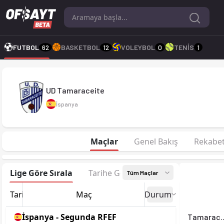
UD Tamaraceite 26-27 sezonu | Segunda RFEF Segunda Federac
FUTBOL
62
BASKETBOL
12
VOLEYBOL
0
TENİS
1
UD Tamaraceite
İspanya
Maçlar
Genel Bakış
Rekabe
Lige Göre Sırala
Tarihe Göre Sırala
Tüm Maçlar
Tarih
Maç
Durum
İspanya - Segunda RFEF
Tamar