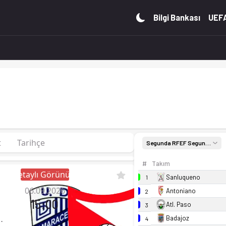
ion 26/27, Group 4'de 1. sırada, 0 puan. Kadro, fikstür ve
Bilgi Bankası
UEFA
t
Tarihçe
Segunda RFEF Segunda Federacion 26/27, Group 4
#
Takım
Detaylı Görünüm
Sanluqueno
1
06.09.2026
Antoniano
2
15:00
Atl. Paso
3
Badajoz
aceite
4