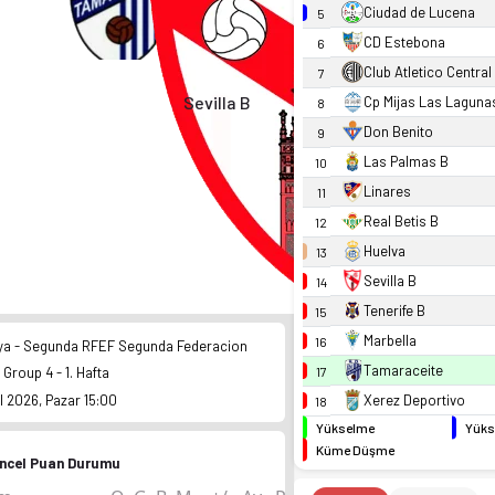
Ciudad de Lucena
5
CD Estebona
6
Club Atletico Central
7
Sevilla B
Cp Mijas Las Laguna
8
Don Benito
9
Las Palmas B
10
Linares
11
Real Betis B
12
Huelva
13
Sevilla B
14
Tenerife B
15
Marbella
16
ya - Segunda RFEF Segunda Federacion
Tamaraceite
 Group 4 - 1. Hafta
17
Xerez Deportivo
l 2026, Pazar 15:00
18
Yükselme
Yüks
Küme Düşme
ncel Puan Durumu