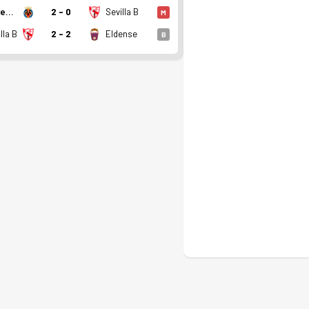
Villarreal II
2 - 0
Sevilla B
M
lla B
2 - 2
Eldense
B