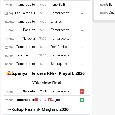
-
Tamaraceite
Tenerife B
16:00
21/03
16/05
-
Sevi
Las Palmas B
Tamaraceite
10/05
15:00
28/03
-
Tamaraceite
Linares
15:00
04/04
-
Badajoz
Tamaraceite
15:00
11/04
-
Marbella
Tamaraceite
15:00
18/04
-
Tamaraceite
Don Benito
15:00
25/04
-
Ciudad de Lucena
Tamaraceite
15:00
02/05
-
Tamaraceite
Sanluqueno
15:00
09/05
İspanya - Tercera RFEF, Playoff, 2026
Yükselme Final
Guijuelo
2 - 1
Tamaraceite
14/06
M
Tamaraceite
2 - 0
Guijuelo
2
21/06
G
Kulüp Hazırlık Maçları, 2026