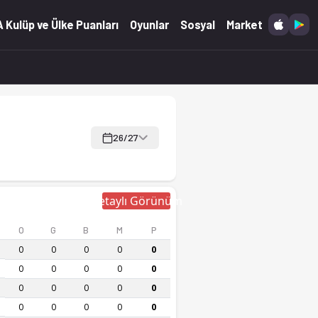
 canlı skor Ofsayt'ta.
 Kulüp ve Ülke Puanları
Oyunlar
Sosyal
Market
26/27
Detaylı Görünüm
O
G
B
M
P
0
0
0
0
0
0
0
0
0
0
0
0
0
0
0
0
0
0
0
0