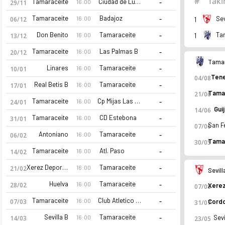
#
Tak
-
Tamaraceite
Ciudad de Lucena
16:00
29/11
-
Tamaraceite
Badajoz
16:00
Sev
06/12
1
-
Don Benito
Tamaraceite
Ta
16:00
13/12
1
-
Tamaraceite
Las Palmas B
16:00
20/12
Tamar
-
Linares
Tamaraceite
16:00
10/01
Tene
04/08
-
Real Betis B
Tamaraceite
16:00
17/01
21/06
-
Tamaraceite
Cp Mijas Las Lagunas
16:00
24/01
Gui
14/06
-
Tamaraceite
CD Estebona
16:00
31/01
07/06
-
Antoniano
Tamaraceite
16:00
06/02
30/05
-
Tamaraceite
Atl. Paso
16:00
14/02
-
Xerez Deportivo
Tamaraceite
16:00
21/02
Sevil
UD Tamaraceite 26-27 sezonu | Segunda RFEF Segunda Federac
-
Huelva
Tamaraceite
16:00
28/02
07/08
-
Tamaraceite
Club Atletico Central
16:00
07/03
31/07
-
Sevilla B
Tamaraceite
16:00
Sevi
14/03
23/05