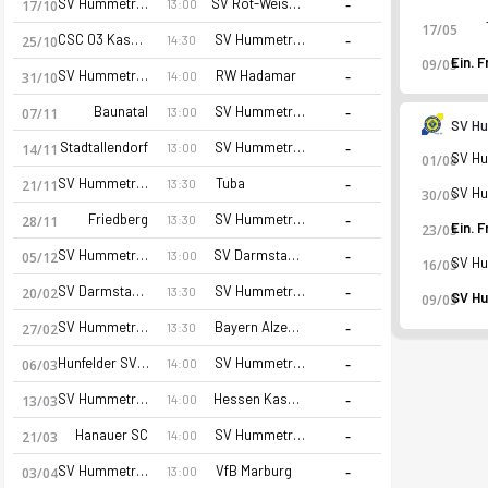
-
SV Hummetroth
SV Rot-Weiss Walldorf
13:00
17/10
17/05
-
CSC 03 Kassel
SV Hummetroth
14:30
25/10
09/05
-
SV Hummetroth
RW Hadamar
14:00
31/10
-
Baunatal
SV Hummetroth
13:00
07/11
SV H
-
Stadtallendorf
SV Hummetroth
13:00
14/11
01/08
-
SV Hummetroth
Tuba
13:30
21/11
30/05
-
Friedberg
SV Hummetroth
13:30
28/11
23/05
-
SV Hummetroth
SV Darmstadt 98 2
13:00
05/12
16/05
-
SV Darmstadt 98 2
SV Hummetroth
13:30
20/02
09/05
-
SV Hummetroth
Bayern Alzenau
13:30
27/02
-
Hunfelder SV 1919
SV Hummetroth
14:00
06/03
SV Hummetroth 26-27 sezonu | Hessenliga'de 15. sırada, 0 pu
-
SV Hummetroth
Hessen Kassel (A)
14:00
13/03
-
Hanauer SC
SV Hummetroth
14:00
21/03
-
SV Hummetroth
VfB Marburg
13:00
03/04