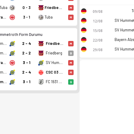
Tuba
0 - 3
Friedberg
M
T
09/08
Ein. Frankfurt II
3 - 1
Tuba
M
12/08
15/08
ummetroth Form Durumu
22/08
SV Hummetroth
2 - 4
Friedberg
M
29/08
SV Hummetroth
2 - 2
Friedberg
B
Ein. Frankfurt II
3 - 1
SV Hummetroth
M
SV Hummetroth
2 - 4
CSC 03 Kassel
M
SV Hummetroth
3 - 1
FC 1931 Eddersheim
G
an. Kadro, fikstür ve canlı skor Ofsayt'ta.