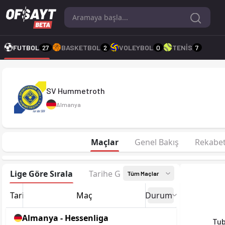
SV Hummetroth 26-27 sezonu | Hessenliga'de 15. sırada, 0 pu
FUTBOL
27
BASKETBOL
2
VOLEYBOL
0
TENİS
7
SV Hummetroth
Almanya
Maçlar
Genel Bakış
Rekabe
Lige Göre Sırala
Tarihe Göre Sırala
Tüm Maçlar
Tarih
Maç
Durum
Almanya - Hessenliga
Tu