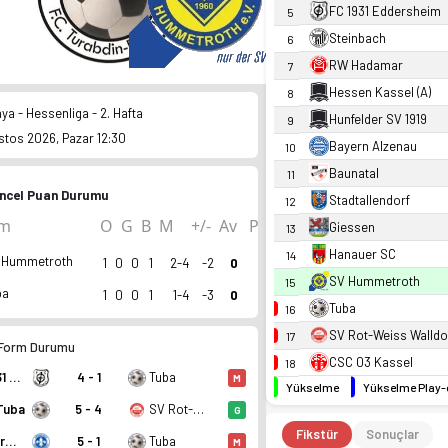
FC 1931 Eddersheim
5
Steinbach
6
RW Hadamar
7
Hessen Kassel (A)
8
ya - Hessenliga - 2. Hafta
Hunfelder SV 1919
9
stos 2026, Pazar 12:30
Bayern Alzenau
10
Baunatal
11
ncel Puan Durumu
Stadtallendorf
12
ım
O
G
B
M
+/-
Av
P
Giessen
13
Hanauer SC
14
 Hummetroth
1
0
0
1
2-4
-2
0
SV Hummetroth
15
ba
1
0
0
1
1-4
-3
0
Tuba
16
SV Rot-Weiss Walldo
17
Form Durumu
CSC 03 Kassel
18
FC 1931 Eddersheim
4 - 1
Tuba
M
Yükselme
Yükselme Play-
Tuba
5 - 4
SV Rot-Weiss Walldorf
G
Fikstür
Sonuçlar
SV Darmstadt 98 2
5 - 1
Tuba
M