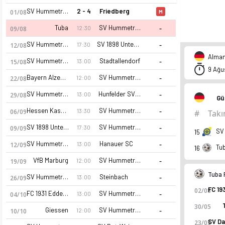
SV Hummetroth
2 - 4
Friedberg
01/08
M
-
Tuba
SV Hummetroth
12:30
09/08
-
SV Hummetroth
SV 1898 Unter Flockenbach
17:30
12/08
Alman
-
SV Hummetroth
Stadtallendorf
13:00
15/08
9 Ağu
-
Bayern Alzenau
SV Hummetroth
12:00
22/08
-
SV Hummetroth
Hunfelder SV 1919
13:00
29/08
Gü
-
Hessen Kassel (A)
SV Hummetroth
13:30
06/09
#
Tak
-
SV 1898 Unter Flockenbach
SV Hummetroth
17:30
09/09
SV
15
-
SV Hummetroth
Hanauer SC
13:00
12/09
Tu
16
-
VfB Marburg
SV Hummetroth
12:00
19/09
Tuba 
-
SV Hummetroth
Steinbach
13:00
26/09
02/08
-
FC 1931 Eddersheim
SV Hummetroth
13:00
04/10
30/05
-
Giessen
SV Hummetroth
12:00
10/10
23/05