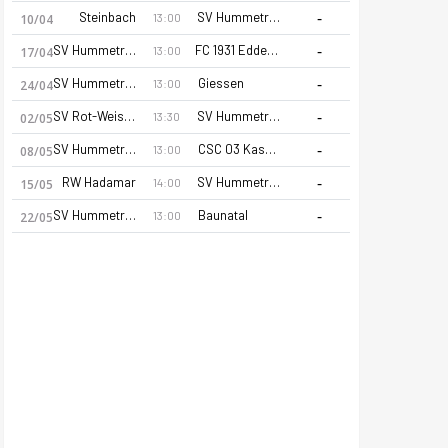
-
Steinbach
SV Hummetroth
13:00
10/04
-
SV Hummetroth
FC 1931 Eddersheim
13:00
17/04
-
SV Hummetroth
Giessen
13:00
24/04
-
SV Rot-Weiss Walldorf
SV Hummetroth
13:30
02/05
-
SV Hummetroth
CSC 03 Kassel
13:00
08/05
-
RW Hadamar
SV Hummetroth
14:00
15/05
-
SV Hummetroth
Baunatal
13:00
22/05