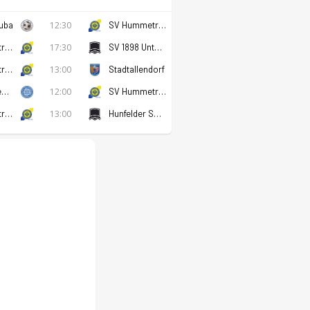
uba
12:30
SV Hummetroth
SV Hummetroth
17:30
SV 1898 Unter Flockenbach
SV Hummetroth
13:00
Stadtallendorf
Bayern Alzenau
12:00
SV Hummetroth
SV Hummetroth
13:00
Hunfelder SV 1919