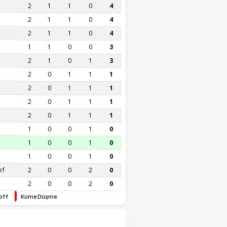
2
1
1
0
4
2
1
1
0
4
2
1
1
0
4
1
1
0
0
3
2
1
0
1
3
2
0
1
1
1
2
0
1
1
1
2
0
1
1
1
2
0
1
1
1
1
0
0
1
0
1
0
0
1
0
1
0
0
1
0
rf
2
0
0
2
0
2
0
0
2
0
off
Küme Düşme