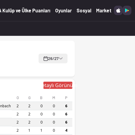
 Kulüp ve Ülke Puanları
Oyunlar
Sosyal
Market
26/27
Detaylı Görünüm
O
G
B
M
P
enbach
2
2
0
0
6
2
2
0
0
6
2
2
0
0
6
2
1
1
0
4