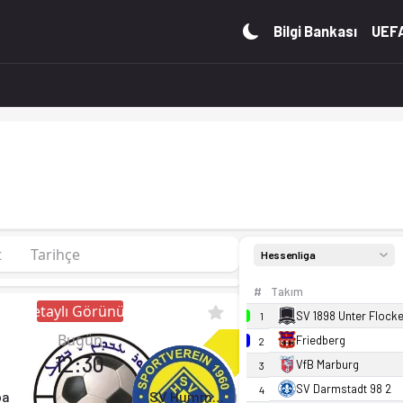
an. Kadro, fikstür ve canlı skor Ofsayt'ta.
Bilgi Bankası
UEFA
t
Tarihçe
Hessenliga
#
Takım
Detaylı Görünüm
SV 1898 Unter Flock
1
Bugün
Friedberg
2
12:30
VfB Marburg
3
SV Darmstadt 98 2
4
ba
SV Hummetroth