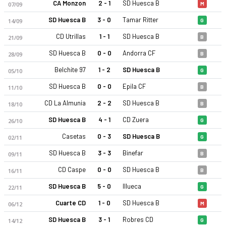
CA Monzon
2 - 1
SD Huesca B
07/09
M
SD Huesca B
3 - 0
Tamar Ritter
14/09
G
CD Utrillas
1 - 1
SD Huesca B
21/09
B
SD Huesca B
0 - 0
Andorra CF
28/09
B
Belchite 97
1 - 2
SD Huesca B
05/10
G
SD Huesca B
0 - 0
Epila CF
11/10
B
CD La Almunia
2 - 2
SD Huesca B
18/10
B
SD Huesca B
4 - 1
CD Zuera
26/10
G
Casetas
0 - 3
SD Huesca B
02/11
G
SD Huesca B
3 - 3
Binefar
09/11
B
CD Caspe
0 - 0
SD Huesca B
16/11
B
SD Huesca B
5 - 0
Illueca
22/11
G
Cuarte CD
1 - 0
SD Huesca B
06/12
M
SD Huesca B
3 - 1
Robres CD
14/12
G