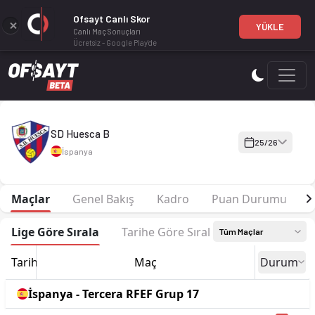
Ofsayt Canlı Skor
YÜKLE
Canlı Maç Sonuçları
Ücretsiz - Google Play'de
SD Huesca B 25-26 sezonu | Tercera RFEF Grup 17'de 6. sırada
SD Huesca B
25/26
İspanya
Maçlar
Genel Bakış
Kadro
Puan Durumu
F
Lige Göre Sırala
Tarihe Göre Sırala
Tüm Maçlar
Tarih
Maç
Durum
İspanya - Tercera RFEF Grup 17