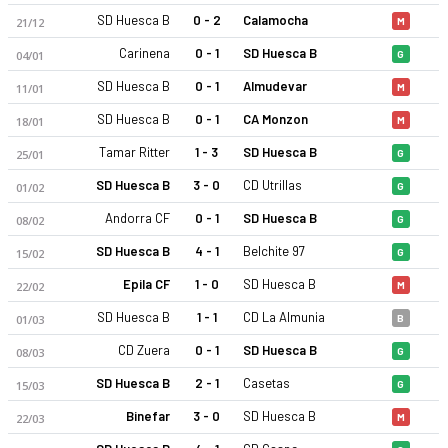
SD Huesca B
0 - 2
Calamocha
21/12
M
Carinena
0 - 1
SD Huesca B
04/01
G
SD Huesca B
0 - 1
Almudevar
11/01
M
SD Huesca B
0 - 1
CA Monzon
18/01
M
Tamar Ritter
1 - 3
SD Huesca B
25/01
G
SD Huesca B 25-26 sezonu | Tercera RFEF Grup 17'de 6. sırada
SD Huesca B
3 - 0
CD Utrillas
01/02
G
Andorra CF
0 - 1
SD Huesca B
08/02
G
SD Huesca B
4 - 1
Belchite 97
15/02
G
Epila CF
1 - 0
SD Huesca B
22/02
M
SD Huesca B
1 - 1
CD La Almunia
01/03
B
CD Zuera
0 - 1
SD Huesca B
08/03
G
SD Huesca B
2 - 1
Casetas
15/03
G
Binefar
3 - 0
SD Huesca B
22/03
M