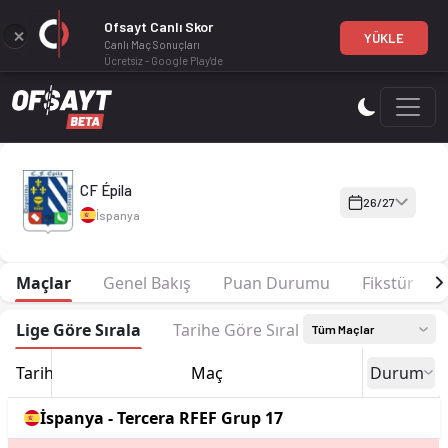
Ofsayt Canlı Skor
YÜKLE
Canlı Maç Sonuçları
Ücretsiz - Google Play'de
CF Épila 26-27 sezonu | Tercera RFEF Grup 17'de 1. sırada, 0 
CF Épila
26/27
İspanya
Maçlar
Genel Bakış
Puan Durumu
Fikstür
Lige Göre Sırala
Tarihe Göre Sırala
Tüm Maçlar
Tarih
Maç
Durum
İspanya - Tercera RFEF Grup 17