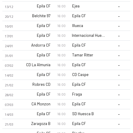
-
Epila CF
Ejea
16:00
13/12
-
Belchite 97
Epila CF
16:00
20/12
-
Epila CF
Illueca
16:00
10/01
-
Epila CF
Internacional Huesca
16:00
17/01
-
Andorra CF
Epila CF
16:00
24/01
CF Épila 26-27 sezonu | Tercera RFEF Grup 17'de 1. sırada, 0 
-
Epila CF
Tamar Ritter
16:00
31/01
-
CD La Almunia
Epila CF
16:00
07/02
-
Epila CF
CD Caspe
16:00
14/02
-
Robres CD
Epila CF
16:00
21/02
-
Epila CF
Fraga
16:00
28/02
-
CA Monzon
Epila CF
16:00
07/03
-
Epila CF
SD Huesca B
16:00
14/03
-
Zaragoza B
Epila CF
16:00
21/03