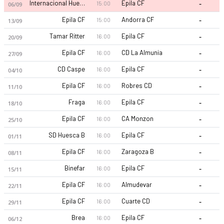
-
Internacional Huesca
Epila CF
15:00
06/09
-
Epila CF
Andorra CF
15:00
13/09
-
Tamar Ritter
Epila CF
16:00
20/09
-
Epila CF
CD La Almunia
16:00
27/09
-
CD Caspe
Epila CF
16:00
04/10
-
Epila CF
Robres CD
16:00
11/10
-
Fraga
Epila CF
16:00
18/10
-
Epila CF
CA Monzon
16:00
25/10
-
SD Huesca B
Epila CF
16:00
01/11
-
Epila CF
Zaragoza B
16:00
08/11
-
Binefar
Epila CF
16:00
15/11
-
Epila CF
Almudevar
16:00
22/11
-
Epila CF
Cuarte CD
16:00
29/11
-
Brea
Epila CF
16:00
06/12