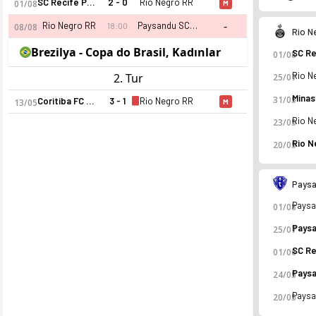
SC Recife PE (K)
2 - 0
Rio Negro RR
01/08
M
-
Rio Negro RR
Paysandu SC PA (K)
18:00
08/08
Rio N
Brezilya - Copa do Brasil, Kadınlar
01/08
2. Tur
25/07
31/05
Coritiba FC PR (K)
3 - 1
Rio Negro RR
13/05
M
23/05
20/05
Rio Negro RR 2026 sezonu | Kadınlar Serie A2'de 11. sırada, 
Paysa
01/08
25/07
01/06
24/05
20/05