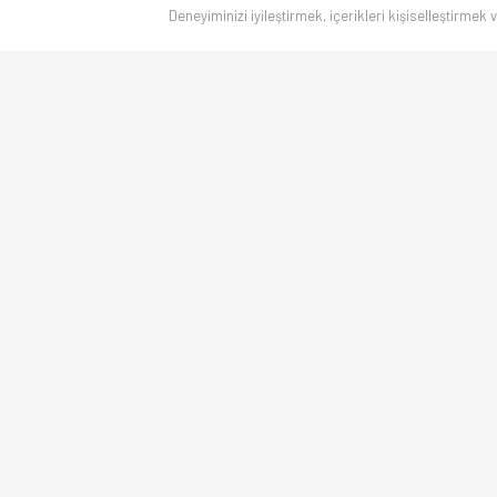
Deneyiminizi iyileştirmek, içerikleri kişiselleştirmek 
Canlı skorlar
, maç sonuçları, puan durumu ve istatistikler — Türkiye