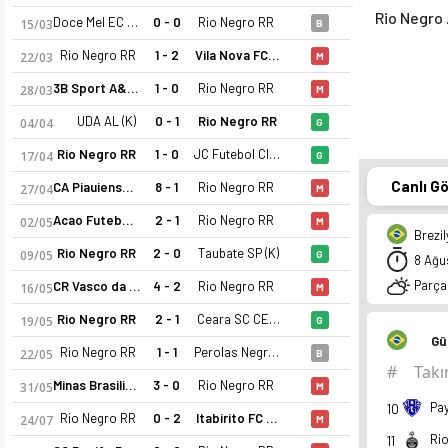
R
Doce Mel EC BA (K)
0 - 0
Rio Negro RR
15/03
B
Rio Negro RR
1 - 2
Vila Nova FC GO (K)
22/03
M
3B Sport A&M (K)
1 - 0
Rio Negro RR
28/03
M
UDA AL (K)
0 - 1
Rio Negro RR
04/04
G
Rio Negro RR
1 - 0
JC Futebol Clube AM (K)
17/04
G
Canlı G
CA Piauiense PI (K)
8 - 1
Rio Negro RR
27/04
M
Acao Futebol MT (K)
2 - 1
Rio Negro RR
02/05
M
Brezil
Rio Negro RR
2 - 0
Taubate SP (K)
09/05
G
8 Ağu
Parçal
CR Vasco da Gama RJ (K)
4 - 2
Rio Negro RR
16/05
M
Rio Negro RR
2 - 1
Ceara SC CE (K)
19/05
G
Gü
Rio Negro RR
1 - 1
Perolas Negras RJ (K)
22/05
B
#
Tak
Minas Brasilia DF (K)
3 - 0
Rio Negro RR
31/05
M
10
Rio Negro RR
0 - 2
Itabirito FC MG (K)
24/07
M
Ri
11