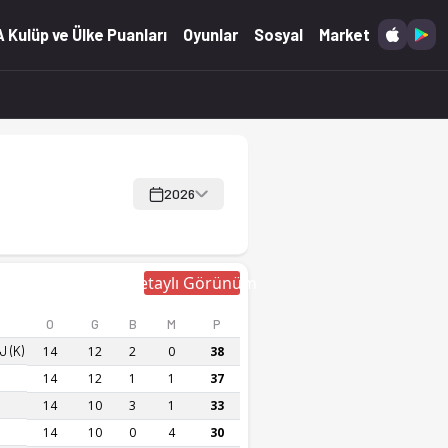
 Kulüp ve Ülke Puanları
Oyunlar
Sosyal
Market
2026
Detaylı Görünüm
O
G
B
M
P
 (K)
14
12
2
0
38
14
12
1
1
37
14
10
3
1
33
14
10
0
4
30