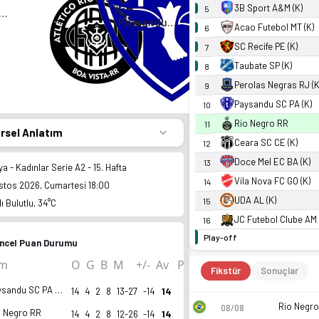
3B Sport A&M (K)
5
io Negro RR
Paysandu SC PA (K)
Acao Futebol MT (K)
6
SC Recife PE (K)
7
Taubate SP (K)
8
Perolas Negras RJ (K
9
Paysandu SC PA (K)
10
Rio Negro RR
11
örsel Anlatım
Ceara SC CE (K)
12
Doce Mel EC BA (K)
13
ya - Kadınlar Serie A2 - 15. Hafta
Vila Nova FC GO (K)
14
stos 2026, Cumartesi 18:00
UDA AL (K)
15
ı Bulutlu, 34°C
JC Futebol Clube AM 
16
Play-off
ncel Puan Durumu
ım
O
G
B
M
+/-
Av
P
Fikstür
Sonuçlar
Paysandu SC PA (K)
14
4
2
8
13-27
-14
14
Rio Negro
08/08
o Negro RR
14
4
2
8
12-26
-14
14