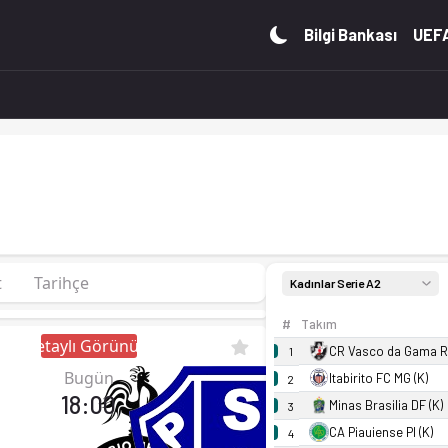
14 puan. Kadro, fikstür ve canlı skor Ofsayt'ta.
Bilgi Bankası
UEFA
t
Tarihçe
Kadınlar Serie A2
#
Takım
Detaylı Görünüm
CR Vasco da Gama RJ
1
Bugün
Itabirito FC MG (K)
2
18:00
Minas Brasilia DF (K)
3
CA Piauiense PI (K)
4