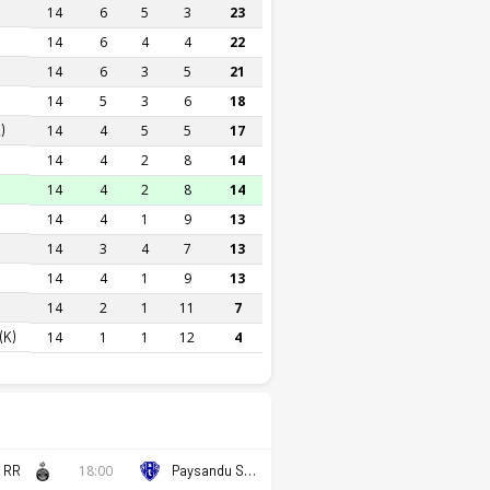
14
6
5
3
23
14
6
4
4
22
14
6
3
5
21
14
5
3
6
18
)
14
4
5
5
17
14
4
2
8
14
14
4
2
8
14
14
4
1
9
13
14
3
4
7
13
14
4
1
9
13
14
2
1
11
7
(K)
14
1
1
12
4
 RR
18:00
Paysandu SC PA (K)