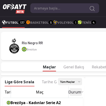
Rio Negro RR 2026 sezonu | Kadınlar Serie A2'de 11. sırada, 
FUTBOL
137
BASKETBOL
5
VOLEYBOL
1
TENİS
4
Rio Negro RR
Brezilya
Maçlar
Genel Bakış
Rekabe
Lige Göre Sırala
Tarihe Göre Sırala
Tüm Maçlar
Tarih
Maç
Durum
Brezilya - Kadınlar Serie A2