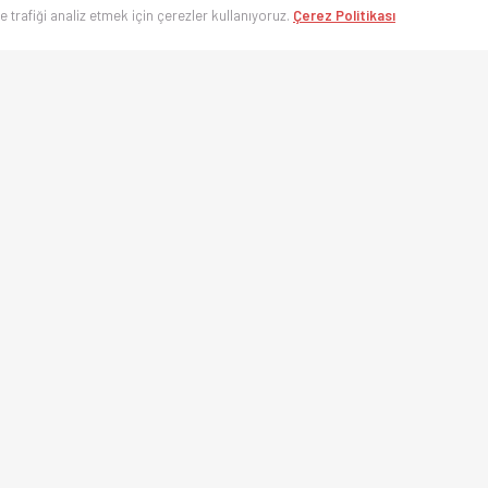
ve trafiği analiz etmek için çerezler kullanıyoruz.
Çerez Politikası
’nin en hızlı spor takip platformu. Süper Lig, UEFA Şampiyonlar Ligi, Eurolea