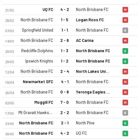
UQ FC
4 - 2
North Brisbane FC
21/02
M
North Brisbane FC
1 - 5
Logan Roos FC
28/02
M
Springfield United
1 - 1
North Brisbane FC
07/03
B
North Brisbane FC
2 - 6
AC Carina
14/03
M
Redcliffe Dolphins
1 - 3
North Brisbane FC
20/03
G
Ipswich Knights
1 - 2
North Brisbane FC
29/03
G
North Brisbane FC
2 - 4
North Lakes United
12/04
M
Newmarket SFC
4 - 1
North Brisbane FC
18/04
M
North Brisbane FC
0 - 6
Yeronga Eagles FC
26/04
M
Moggill FC
7 - 0
North Brisbane FC
02/05
M
Mt Gravatt Hawks FC
2 - 2
North Brisbane FC
17/05
B
North Brisbane FC
2 - 1
North Pine
23/05
G
North Brisbane FC
4 - 2
UQ FC
30/05
G