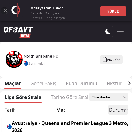
Ofsayt Canlı Skor
YÜKLE
Canlı Maç Sonuçları
Ücretsiz - Google Play'de
North Brisbane FC 26-27 sezonu | Queensland Premier League
North Brisbane FC
26/27
Avustralya
Maçlar
Genel Bakış
Puan Durumu
Fikstür
Lige Göre Sırala
Tarihe Göre Sırala
Tüm Maçlar
Tarih
Maç
Durum
Avustralya - Queensland Premier League 3 Metro,
2026