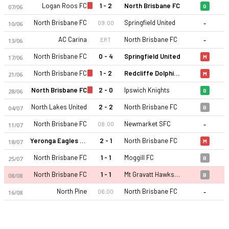
Logan Roos FC
1 - 2
North Brisbane FC
07/06
G
-
North Brisbane FC
Springfield United
09:00
10/06
-
AC Carina
North Brisbane FC
ERT
13/06
North Brisbane FC
0 - 4
Springfield United
17/06
M
North Brisbane FC
1 - 2
Redcliffe Dolphins
21/06
M
North Brisbane FC 26-27 sezonu | Queensland Premier League
North Brisbane FC
2 - 0
Ipswich Knights
28/06
G
North Lakes United
2 - 2
North Brisbane FC
04/07
B
-
North Brisbane FC
Newmarket SFC
08:00
11/07
Yeronga Eagles FC
2 - 1
North Brisbane FC
18/07
M
North Brisbane FC
1 - 1
Moggill FC
25/07
B
North Brisbane FC
1 - 1
Mt Gravatt Hawks FC
08/08
B
-
North Pine
North Brisbane FC
06:00
16/08