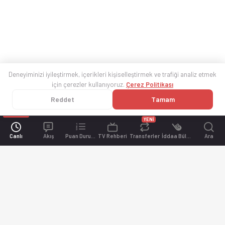
Deneyiminizi iyileştirmek, içerikleri kişiselleştirmek ve trafiği analiz etmek
için çerezler kullanıyoruz.
Çerez Politikası
Reddet
Tamam
YENİ
Canlı
Akış
Puan Durumu
TV Rehberi
Transferler
İddaa Bülteni
Ara