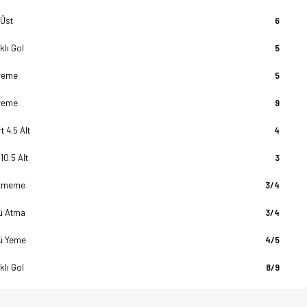
 Üst
6
klı Gol
5
yeme
5
yeme
9
t 4.5 Alt
4
10.5 Alt
3
tmeme
3/4
lü Atma
3/4
lü Yeme
4/5
klı Gol
8/9