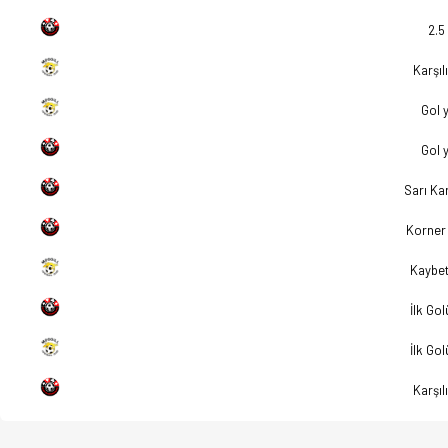
2.5
Karşılı
Gol 
Gol 
Sarı Kar
Korner 
Kaybe
İlk Go
İlk Go
Karşılı