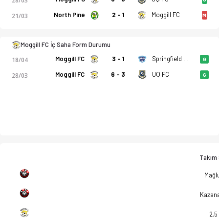
28/03
North Pine
2 - 1
Moggill FC
21/03
M
Moggill FC - North Brisbane FC 7-0 bitti. Gol anları, kadro, i
Moggill FC İç Saha Form Durumu
Moggill FC
3 - 1
Springfield United
18/04
G
Moggill FC
6 - 3
UQ FC
28/03
G
Takım S
Mağlu
Kazan
2.5