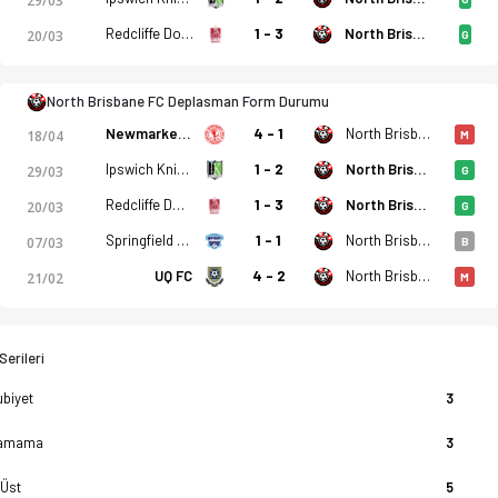
29/03
Redcliffe Dolphins
1 - 3
North Brisbane FC
20/03
G
statistikler, puan durumu ve iddaa oranları Ofsayt'ta. (02.05.
North Brisbane FC Deplasman Form Durumu
Newmarket SFC
4 - 1
North Brisbane FC
18/04
M
Ipswich Knights
1 - 2
North Brisbane FC
29/03
G
Redcliffe Dolphins
1 - 3
North Brisbane FC
20/03
G
Springfield United
1 - 1
North Brisbane FC
07/03
B
UQ FC
4 - 2
North Brisbane FC
21/02
M
erileri
biyet
3
amama
3
 Üst
5