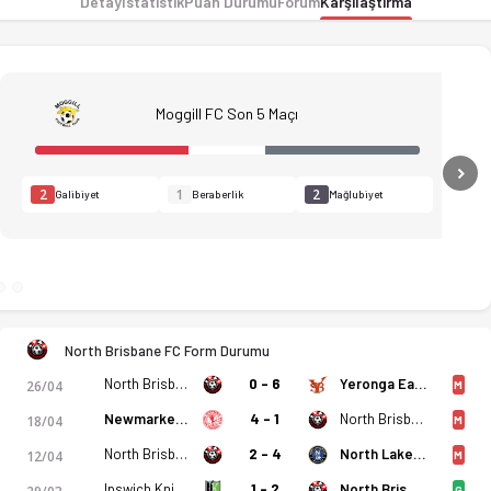
Detay
İstatistik
Puan Durumu
Forum
Karşılaştırma
Moggill FC Son 5 Maçı
N
2
1
2
Galibiyet
Beraberlik
Mağlubiyet
North Brisbane FC Form Durumu
North Brisbane FC
0 - 6
Yeronga Eagles FC
26/04
M
Newmarket SFC
4 - 1
North Brisbane FC
18/04
M
North Brisbane FC
2 - 4
North Lakes United
12/04
M
Ipswich Knights
1 - 2
North Brisbane FC
G