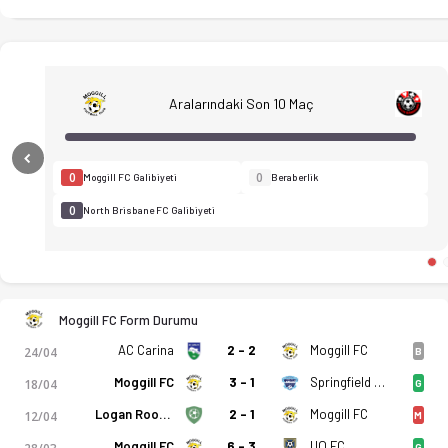
Aralarındaki Son 10 Maç
Previous
0
0
Moggill FC Galibiyeti
Beraberlik
0
North Brisbane FC Galibiyeti
Moggill FC Form Durumu
AC Carina
2 - 2
Moggill FC
24/04
B
Moggill FC
3 - 1
Springfield United
18/04
G
Logan Roos FC
2 - 1
Moggill FC
12/04
M
Moggill FC
6 - 3
UQ FC
G