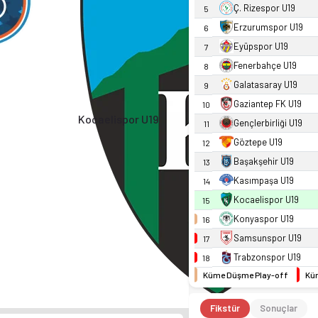
Ç. Rizespor U19
5
Erzurumspor U19
6
Eyüpspor U19
7
Fenerbahçe U19
8
Galatasaray U19
9
Gaziantep FK U19
10
Kocaelispor U19
Gençlerbirliği U19
11
Göztepe U19
12
Başakşehir U19
13
Kasımpaşa U19
14
Kocaelispor U19
15
Konyaspor U19
16
Samsunspor U19
17
Trabzonspor U19
18
Küme Düşme Play-off
Kü
Fikstür
Sonuçlar