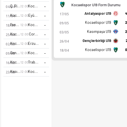
Kocaelispor U19 Form Durumu
-
Ç. Rizespor U19
Kocaelispor U19
12:00
04/04
Antalyaspor U19
4
17/05
-
Kocaelispor U19
Eyüpspor U19
12:00
11/04
Kocaelispor U19
2
09/05
-
Fenerbahçe U19
Kocaelispor U19
12:00
18/04
Kasımpaşa U19
2
03/05
-
Kocaelispor U19
Corum FK
12:00
25/04
Gençlerbirliği U19
26/04
-
Kocaelispor U19
Erzurumspor U19
12:00
02/05
Kocaelispor U19
0
18/04
-
Gençlerbirliği U19
Kocaelispor U19
12:00
09/05
-
Kocaelispor U19
Trabzonspor U19
12:00
16/05
-
Kasımpaşa U19
Kocaelispor U19
12:00
23/05