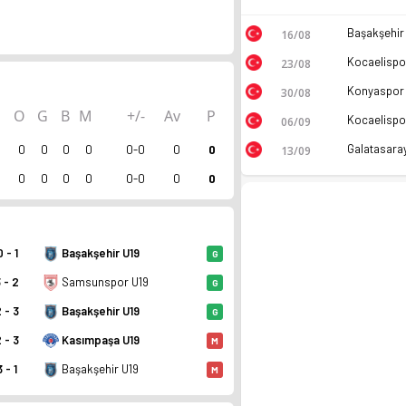
16/08
23/08
30/08
O
G
B
M
+/-
Av
P
06/09
0
0
0
0
0-0
0
0
13/09
0
0
0
0
0-0
0
0
0 - 1
Başakşehir U19
G
 - 2
Samsunspor U19
G
 - 3
Başakşehir U19
G
uan. Kadro, fikstür ve canlı skor Ofsayt'ta.
 - 3
Kasımpaşa U19
M
3 - 1
Başakşehir U19
M