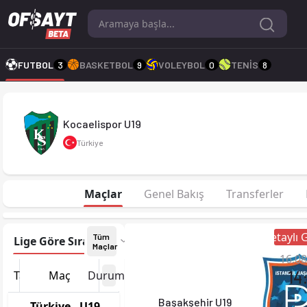
Kocaelispor U19 26-27 sezonu | U19 PAF Ligi'de 1. sırada, 0 p
FUTBOL
3
BASKETBOL
9
VOLEYBOL
0
TENİS
8
Kocaelispor U19
Türkiye
Maçlar
Genel Bakış
Transferler
Detaylı
Tüm
Lige Göre Sırala
Tarihe Göre Sırala
Maçlar
16.08
14
Tarih
Maç
Durum
Başakşehir U19
Türkiye - U19