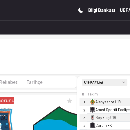
uan. Kadro, fikstür ve canlı skor Ofsayt'ta.
Bilgi Bankası
UEFA
Rekabet
Tarihçe
U19 PAF Ligi
#
Takım
 Görünüm
Alanyaspor U19
1
.2026
Amed Sportif Faaliye
2
:30
Beşiktaş U19
3
Corum FK
4