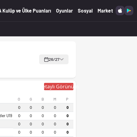
 Kulüp ve Ülke Puanları
Oyunlar
Sosyal
Market
26/27
Detaylı Görünüm
O
G
B
M
P
0
0
0
0
0
tler U19
0
0
0
0
0
0
0
0
0
0
0
0
0
0
0