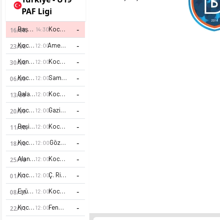
PAF Ligi
-
Başakşehir U19
Kocaelispor U19
14:30
16/08
-
Kocaelispor U19
Amed Sportif Faaliyetler U19
12:00
23/08
-
Konyaspor U19
Kocaelispor U19
12:00
30/08
-
Kocaelispor U19
Samsunspor U19
12:00
06/09
-
Galatasaray U19
Kocaelispor U19
12:00
13/09
-
Kocaelispor U19
Gaziantep FK U19
12:00
20/09
-
Beşiktaş U19
Kocaelispor U19
12:00
11/10
-
Kocaelispor U19
Göztepe U19
12:00
18/10
-
Alanyaspor U19
Kocaelispor U19
12:00
25/10
-
Kocaelispor U19
Ç. Rizespor U19
12:00
01/11
-
Eyüpspor U19
Kocaelispor U19
12:00
08/11
-
Kocaelispor U19
Fenerbahçe U19
12:00
22/11