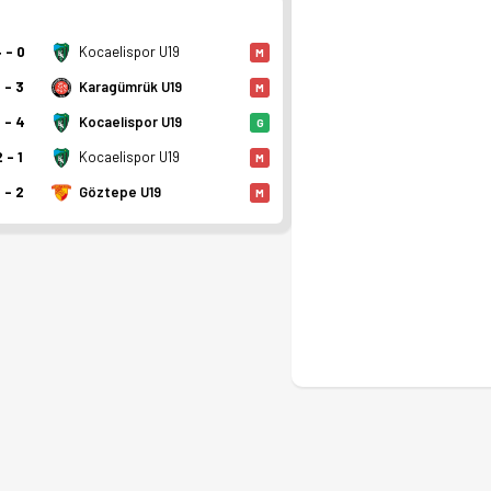
 - 0
Kocaelispor U19
M
 - 3
Karagümrük U19
M
 - 4
Kocaelispor U19
G
2 - 1
Kocaelispor U19
M
 - 2
Göztepe U19
M