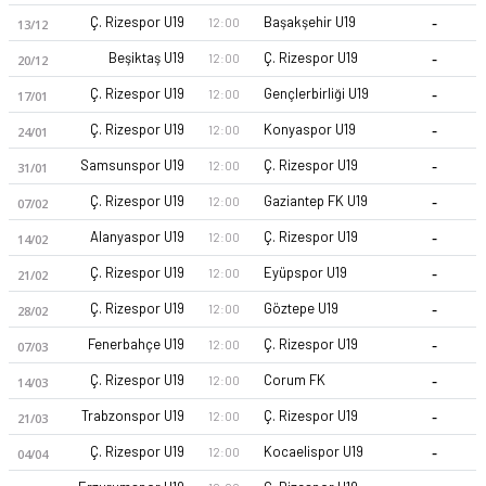
-
Ç. Rizespor U19
Başakşehir U19
12:00
13/12
-
Beşiktaş U19
Ç. Rizespor U19
12:00
20/12
-
Ç. Rizespor U19
Gençlerbirliği U19
12:00
17/01
-
Ç. Rizespor U19
Konyaspor U19
12:00
24/01
-
Samsunspor U19
Ç. Rizespor U19
12:00
31/01
Ç. Rizespor U19 26-27 sezonu | U19 PAF Ligi'de 1. sırada, 0 p
-
Ç. Rizespor U19
Gaziantep FK U19
12:00
07/02
-
Alanyaspor U19
Ç. Rizespor U19
12:00
14/02
-
Ç. Rizespor U19
Eyüpspor U19
12:00
21/02
-
Ç. Rizespor U19
Göztepe U19
12:00
28/02
-
Fenerbahçe U19
Ç. Rizespor U19
12:00
07/03
-
Ç. Rizespor U19
Corum FK
12:00
14/03
-
Trabzonspor U19
Ç. Rizespor U19
12:00
21/03
-
Ç. Rizespor U19
Kocaelispor U19
12:00
04/04