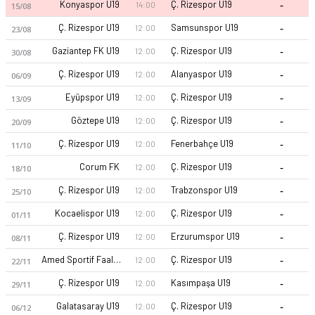
-
Konyaspor U19
Ç. Rizespor U19
14:00
15/08
-
Ç. Rizespor U19
Samsunspor U19
12:00
23/08
-
Gaziantep FK U19
Ç. Rizespor U19
12:00
30/08
-
Ç. Rizespor U19
Alanyaspor U19
12:00
06/09
-
Eyüpspor U19
Ç. Rizespor U19
12:00
13/09
-
Göztepe U19
Ç. Rizespor U19
12:00
20/09
-
Ç. Rizespor U19
Fenerbahçe U19
12:00
11/10
-
Corum FK
Ç. Rizespor U19
12:00
18/10
-
Ç. Rizespor U19
Trabzonspor U19
12:00
25/10
-
Kocaelispor U19
Ç. Rizespor U19
12:00
01/11
-
Ç. Rizespor U19
Erzurumspor U19
12:00
08/11
-
Amed Sportif Faaliyetler U19
Ç. Rizespor U19
12:00
22/11
-
Ç. Rizespor U19
Kasımpaşa U19
12:00
29/11
-
Galatasaray U19
Ç. Rizespor U19
12:00
06/12