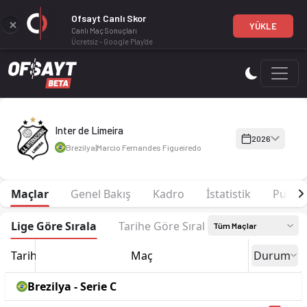
Ofsayt Canlı Skor
YÜKLE
Canlı Maç Sonuçları
Ücretsiz - Google Play'de
Inter de Limeira 2026 sezonu | Serie C'de 4. sırada, 25 puan.
Inter de Limeira
2026
Brezilya
|
Marcio Fernandes Figueiredo
Maçlar
Genel Bakış
Kadro
İstatistik
Puan 
Lige Göre Sırala
Tarihe Göre Sırala
Tüm Maçlar
Tarih
Maç
Durum
Brezilya - Serie C