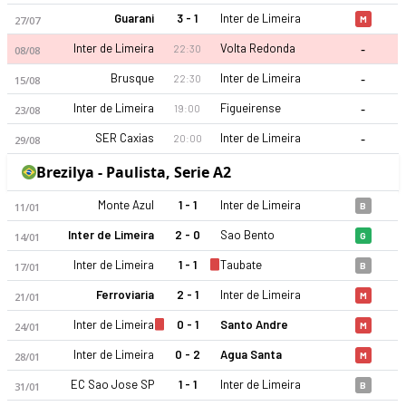
Guarani
3 - 1
Inter de Limeira
27/07
M
-
Inter de Limeira
Volta Redonda
22:30
08/08
-
Brusque
Inter de Limeira
22:30
15/08
-
Inter de Limeira
Figueirense
19:00
23/08
-
SER Caxias
Inter de Limeira
20:00
29/08
Inter de Limeira 2026 sezonu | Serie C'de 4. sırada, 25 puan.
Brezilya - Paulista, Serie A2
Monte Azul
1 - 1
Inter de Limeira
11/01
B
Inter de Limeira
2 - 0
Sao Bento
14/01
G
Inter de Limeira
1 - 1
Taubate
17/01
B
Ferroviaria
2 - 1
Inter de Limeira
21/01
M
Inter de Limeira
0 - 1
Santo Andre
24/01
M
Inter de Limeira
0 - 2
Agua Santa
28/01
M
EC Sao Jose SP
1 - 1
Inter de Limeira
31/01
B