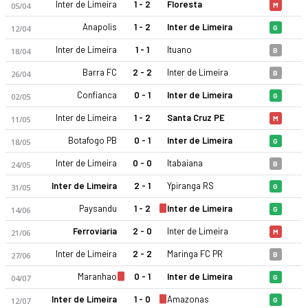
Inter de Limeira
1 - 2
Floresta
05/04
M
Anapolis
1 - 2
Inter de Limeira
12/04
G
Inter de Limeira
1 - 1
Ituano
18/04
B
Barra FC
2 - 2
Inter de Limeira
26/04
B
Confianca
0 - 1
Inter de Limeira
02/05
G
Inter de Limeira
1 - 2
Santa Cruz PE
11/05
M
Botafogo PB
0 - 1
Inter de Limeira
18/05
G
Inter de Limeira
0 - 0
Itabaiana
24/05
B
Inter de Limeira
2 - 1
Ypiranga RS
31/05
G
Paysandu
1 - 2
Inter de Limeira
14/06
G
Ferroviaria
2 - 0
Inter de Limeira
21/06
M
Inter de Limeira
2 - 2
Maringa FC PR
27/06
B
Maranhao
0 - 1
Inter de Limeira
04/07
G
Inter de Limeira
1 - 0
Amazonas
12/07
G