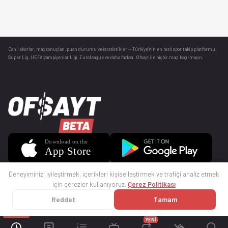
Canlı skorlar
, maç sonuçları, puan durumu ve istatistikler — Türkiye’nin en hızlı spor takip platformu.
Süper Lig, UEFA Şampiyonlar Ligi, Euroleague ve daha fazlası. Ofsayt ile hiçbir maçı kaçırmayın.
Deneyiminizi iyileştirmek, içerikleri kişiselleştirmek ve trafiği analiz etmek
için çerezler kullanıyoruz.
Çerez Politikası
Reddet
Tamam
© 2025 Ofsayt
Kullanım Koşulları
Gizlilik Politikası
Çerez Politikası
İletişim
Sıkça Sorulan Sorular
Künye
YENİ