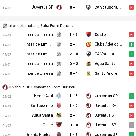
Juventus SP
0 - 1
CA Votuporanguense
14/02
M
Inter de Limeira - Juventus-SP 1-2 bitti. Gol anları, kadro, i
Inter de Limeira İç Saha Form Durumu
Inter de Limeira
1 - 3
Oeste
26/02
M
Inter de Limeira
2 - 1
Clube Atlético Linense
14/02
G
Inter de Limeira
2 - 0
CA Votuporanguense
07/02
G
Inter de Limeira
0 - 2
Agua Santa
29/01
M
Inter de Limeira
0 - 1
Santo Andre
24/01
M
Juventus SP Deplasman Form Durumu
Monte Azul
1 - 3
Juventus SP
25/02
G
Sertaozinho
1 - 0
Juventus SP
19/02
M
Agua Santa
2 - 1
Juventus SP
07/02
M
Oeste
0 - 0
Juventus SP
01/02
B
Gremio Prudente
1 - 2
Juventus SP
25/01
G