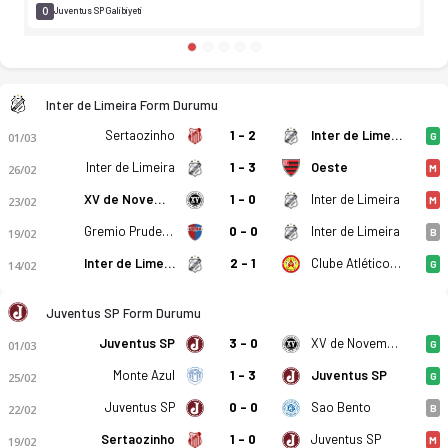
0
Juventus SP Galibiyeti
Inter de Limeira Form Durumu
Sertaozinho
1 - 2
Inter de Limeira
01/03
G
Inter de Limeira
1 - 3
Oeste
26/02
M
XV de Novembro
1 - 0
Inter de Limeira
23/02
M
Gremio Prudente
0 - 0
Inter de Limeira
19/02
B
Inter de Limeira
2 - 1
Clube Atlético Linense
14/02
G
Juventus SP Form Durumu
Juventus SP
3 - 0
XV de Novembro
01/03
G
Monte Azul
1 - 3
Juventus SP
25/02
G
Juventus SP
0 - 0
Sao Bento
22/02
B
Sertaozinho
1 - 0
Juventus SP
19/02
M