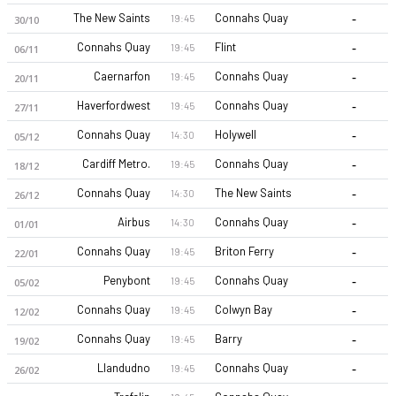
-
The New Saints
Connahs Quay
19:45
30/10
-
Connahs Quay
Flint
19:45
06/11
-
Caernarfon
Connahs Quay
19:45
20/11
-
Haverfordwest
Connahs Quay
19:45
27/11
-
Connahs Quay
Holywell
14:30
05/12
Connahs Quay Nomads FC 26-27 sezonu | Premier Lig'de 8. sı
-
Cardiff Metro.
Connahs Quay
19:45
18/12
-
Connahs Quay
The New Saints
14:30
26/12
-
Airbus
Connahs Quay
14:30
01/01
-
Connahs Quay
Briton Ferry
19:45
22/01
-
Penybont
Connahs Quay
19:45
05/02
-
Connahs Quay
Colwyn Bay
19:45
12/02
-
Connahs Quay
Barry
19:45
19/02
-
Llandudno
Connahs Quay
19:45
26/02