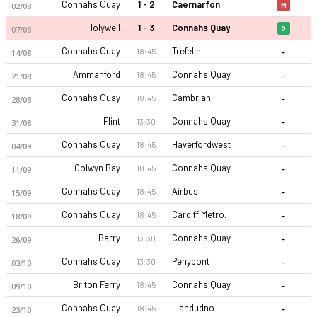
Connahs Quay
1 - 2
Caernarfon
02/08
M
Holywell
1 - 3
Connahs Quay
07/08
G
-
Connahs Quay
Trefelin
18:45
14/08
-
Ammanford
Connahs Quay
18:45
21/08
-
Connahs Quay
Cambrian
18:45
28/08
-
Flint
Connahs Quay
13:30
31/08
-
Connahs Quay
Haverfordwest
18:45
04/09
-
Colwyn Bay
Connahs Quay
18:45
11/09
-
Connahs Quay
Airbus
18:45
15/09
-
Connahs Quay
Cardiff Metro.
18:45
18/09
-
Barry
Connahs Quay
13:30
26/09
-
Connahs Quay
Penybont
13:30
03/10
-
Briton Ferry
Connahs Quay
18:45
09/10
-
Connahs Quay
Llandudno
18:45
23/10