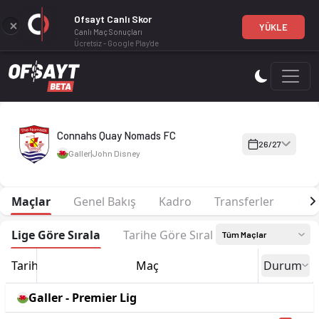
Ofsayt Canlı Skor
YÜKLE
Canlı Maç Sonuçları
Ücretsiz - Google Play'de
Connahs Quay Nomads FC 26-27 sezonu | Premier Lig'de 8. sı
Connahs Quay Nomads FC
26/27
Galler
|
John Disney
Maçlar
Genel Bakış
Kadro
Transferler
İsta
Lige Göre Sırala
Tarihe Göre Sırala
Tüm Maçlar
Tarih
Maç
Durum
Galler - Premier Lig