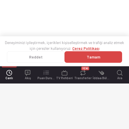
Deneyiminizi iyileştirmek, içerikleri kişiselleştirmek ve trafiği analiz etmek
için çerezler kullanıyoruz.
Çerez Politikası
Reddet
Tamam
YENİ
Canlı
Akış
Puan Durumu
TV Rehberi
Transferler
İddaa Bülteni
Ara