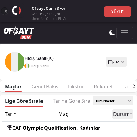
Ofsayt Canlı Skor
YÜKLE
Canlı Maç Sonuçları
Ücretsiz - Google Play'de
Fildişi Sahili (K) 2027 sezonu Kadro, fikstür ve canlı skor Ofs
Fildişi Sahili (K)
2027
Fildişi Sahili
Maçlar
Genel Bakış
Fikstür
Rekabet
Tarih
Lige Göre Sırala
Tarihe Göre Sırala
Tüm Maçlar
Tarih
Maç
Durum
CAF Olympic Qualification, Kadınlar