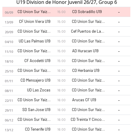
U19 Division de Honor Juvenil 26/27, Group 6
-
CD Union Sur Yaiza U19
CD Sobradillo U19
15:00
06/09
-
CF Union Viera U19
CD Union Sur Yaiza U19
15:00
13/09
-
CD Union Sur Yaiza U19
Cef Puertos de Las Palmas U19
15:00
20/09
-
UD Las Palmas U19
CD Union Sur Yaiza U19
15:00
04/10
-
CD Union Sur Yaiza U19
AD Huracan U19
15:00
11/10
-
CF Acodetti U19
CD Union Sur Yaiza U19
15:00
18/10
-
CD Union Sur Yaiza U19
CD Herbania U19
16:00
25/10
-
CD Mensajero U19
CD Union Sur Yaiza U19
16:00
01/11
-
UD Las Zocas
CD Union Sur Yaiza U19
16:00
08/11
-
CD Union Sur Yaiza U19
Arucas CF U19
16:00
22/11
-
SD San Jose U19
CD Union Sur Yaiza U19
16:00
29/11
-
CD Union Sur Yaiza U19
CD Treinta Y Cinco Mil Seiscientos U19
16:00
06/12
-
CD Tenerife U19
CD Union Sur Yaiza U19
16:00
13/12