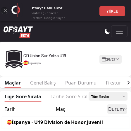
Ofsayt Canlı Skor
YÜKLE
Canlı Maç Sonuçları
Ücretsiz - Google Play'de
CD Union Sur Yaiza U19 26-27 sezonu | U19 Division de Honor 
CD Union Sur Yaiza U19
26/27
İspanya
Maçlar
Genel Bakış
Puan Durumu
Fikstür
Lige Göre Sırala
Tarihe Göre Sırala
Tüm Maçlar
Tarih
Maç
Durum
İspanya - U19 Division de Honor Juvenil