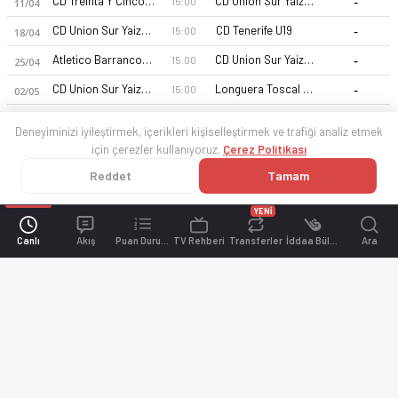
-
CD Treinta Y Cinco Mil Seiscientos U19
CD Union Sur Yaiza U19
15:00
11/04
-
CD Union Sur Yaiza U19
CD Tenerife U19
15:00
18/04
-
Atletico Barranco Hondo U19
CD Union Sur Yaiza U19
15:00
25/04
-
CD Union Sur Yaiza U19
Longuera Toscal U19
15:00
02/05
Deneyiminizi iyileştirmek, içerikleri kişiselleştirmek ve trafiği analiz etmek
için çerezler kullanıyoruz.
Çerez Politikası
Reddet
Tamam
YENİ
Canlı
Akış
Puan Durumu
TV Rehberi
Transferler
İddaa Bülteni
Ara