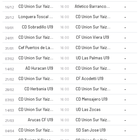
-
CD Union Sur Yaiza U19
Atletico Barranco Hondo U19
16:00
16/12
-
Longuera Toscal U19
CD Union Sur Yaiza U19
16:00
20/12
-
CD Sobradillo U19
CD Union Sur Yaiza U19
16:00
10/01
-
CD Union Sur Yaiza U19
CF Union Viera U19
16:00
24/01
-
Cef Puertos de Las Palmas U19
CD Union Sur Yaiza U19
16:00
31/01
CD Union Sur Yaiza U19 26-27 sezonu | U19 Division de Honor 
-
CD Union Sur Yaiza U19
UD Las Palmas U19
16:00
07/02
-
AD Huracan U19
CD Union Sur Yaiza U19
16:00
14/02
-
CD Union Sur Yaiza U19
CF Acodetti U19
16:00
21/02
-
CD Herbania U19
CD Union Sur Yaiza U19
16:00
28/02
-
CD Union Sur Yaiza U19
CD Mensajero U19
16:00
07/03
-
CD Union Sur Yaiza U19
UD Las Zocas
16:00
14/03
-
Arucas CF U19
CD Union Sur Yaiza U19
16:00
21/03
-
CD Union Sur Yaiza U19
SD San Jose U19
15:00
04/04