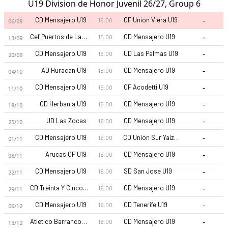
U19 Division de Honor Juvenil 26/27, Group 6
-
CD Mensajero U19
CF Union Viera U19
15:00
06/09
-
Cef Puertos de Las Palmas U19
CD Mensajero U19
15:00
13/09
-
CD Mensajero U19
UD Las Palmas U19
15:00
20/09
-
AD Huracan U19
CD Mensajero U19
15:00
04/10
-
CD Mensajero U19
CF Acodetti U19
15:00
11/10
-
CD Herbania U19
CD Mensajero U19
15:00
18/10
-
UD Las Zocas
CD Mensajero U19
16:00
25/10
-
CD Mensajero U19
CD Union Sur Yaiza U19
16:00
01/11
-
Arucas CF U19
CD Mensajero U19
16:00
08/11
-
CD Mensajero U19
SD San Jose U19
16:00
22/11
-
CD Treinta Y Cinco Mil Seiscientos U19
CD Mensajero U19
16:00
29/11
-
CD Mensajero U19
CD Tenerife U19
16:00
06/12
-
Atletico Barranco Hondo U19
CD Mensajero U19
16:00
13/12