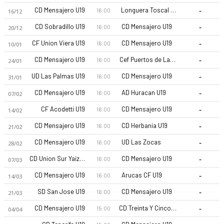
-
CD Mensajero U19
Longuera Toscal U19
16:00
16/12
-
CD Sobradillo U19
CD Mensajero U19
16:00
20/12
-
CF Union Viera U19
CD Mensajero U19
16:00
10/01
-
CD Mensajero U19
Cef Puertos de Las Palmas U19
16:00
24/01
-
UD Las Palmas U19
CD Mensajero U19
16:00
31/01
CD Mensajero U19 26-27 sezonu | U19 Division de Honor Juven
-
CD Mensajero U19
AD Huracan U19
16:00
07/02
-
CF Acodetti U19
CD Mensajero U19
16:00
14/02
-
CD Mensajero U19
CD Herbania U19
16:00
21/02
-
CD Mensajero U19
UD Las Zocas
16:00
28/02
-
CD Union Sur Yaiza U19
CD Mensajero U19
16:00
07/03
-
CD Mensajero U19
Arucas CF U19
16:00
14/03
-
SD San Jose U19
CD Mensajero U19
16:00
21/03
-
CD Mensajero U19
CD Treinta Y Cinco Mil Seiscientos U19
15:00
04/04