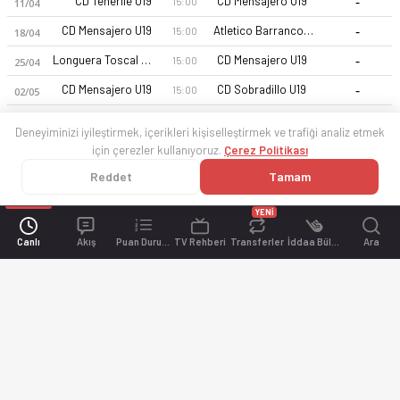
-
CD Tenerife U19
CD Mensajero U19
15:00
11/04
-
CD Mensajero U19
Atletico Barranco Hondo U19
15:00
18/04
-
Longuera Toscal U19
CD Mensajero U19
15:00
25/04
-
CD Mensajero U19
CD Sobradillo U19
15:00
02/05
Deneyiminizi iyileştirmek, içerikleri kişiselleştirmek ve trafiği analiz etmek
için çerezler kullanıyoruz.
Çerez Politikası
Reddet
Tamam
YENİ
Canlı
Akış
Puan Durumu
TV Rehberi
Transferler
İddaa Bülteni
Ara