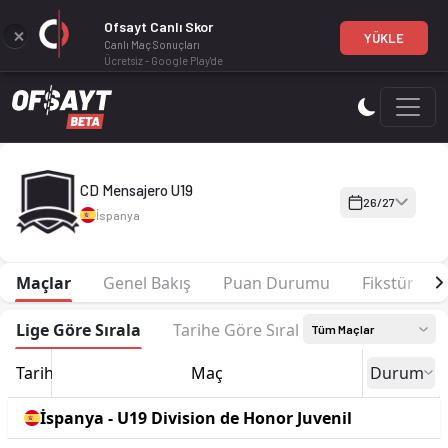
Ofsayt Canlı Skor
YÜKLE
Canlı Maç Sonuçları
Ücretsiz - Google Play'de
CD Mensajero U19 26-27 sezonu | U19 Division de Honor Juven
CD Mensajero U19
26/27
İspanya
Maçlar
Genel Bakış
Puan Durumu
Fikstür
Lige Göre Sırala
Tarihe Göre Sırala
Tüm Maçlar
Tarih
Maç
Durum
İspanya - U19 Division de Honor Juvenil