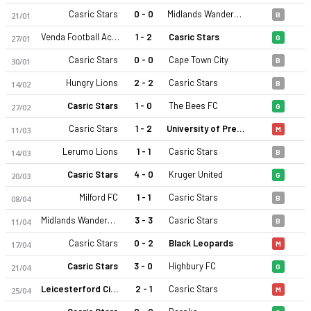
Casric Stars
0 - 0
Midlands Wanderers FC
21/01
B
Venda Football Academy
1 - 2
Casric Stars
27/01
G
Casric Stars
0 - 0
Cape Town City
30/01
B
Hungry Lions
2 - 2
Casric Stars
14/02
B
Casric Stars
1 - 0
The Bees FC
27/02
G
Casric Stars 25-26 sezonu | Ulusal 1.Lig'de 4. sırada, 52 puan
Casric Stars
1 - 2
University of Pretoria FC
11/03
M
Lerumo Lions
1 - 1
Casric Stars
14/03
B
Casric Stars
4 - 0
Kruger United
20/03
G
Milford FC
1 - 1
Casric Stars
08/04
B
Midlands Wanderers FC
3 - 3
Casric Stars
11/04
B
Casric Stars
0 - 2
Black Leopards
17/04
M
Casric Stars
3 - 0
Highbury FC
21/04
G
Leicesterford City
2 - 1
Casric Stars
25/04
M