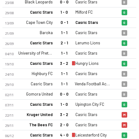
Black Leopards
0 - 0
Casric Stars
23/08
B
Casric Stars
1 - 0
Milford FC
29/08
G
Cape Town City
0 - 1
Casric Stars
13/09
G
Baroka
1 - 1
Casric Stars
21/09
B
Casric Stars
2 - 1
Lerumo Lions
26/09
G
University of Pretoria FC
1 - 1
Casric Stars
04/10
B
Casric Stars
3 - 2
Hungry Lions
19/10
G
Highbury FC
1 - 1
Casric Stars
24/10
B
Casric Stars
1 - 1
Venda Football Academy
29/10
B
Gomora United
0 - 0
Casric Stars
02/11
B
Casric Stars
1 - 0
Upington City FC
07/11
G
Kruger United
3 - 2
Casric Stars
22/11
M
The Bees FC
2 - 0
Casric Stars
29/11
M
Casric Stars
4 - 0
Leicesterford City
06/12
G