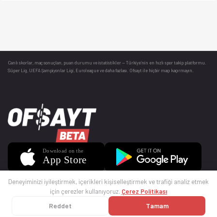
Canlı skorlar
, maç sonuçları, puan durumu ve istatistikler — Türkiye’nin en hızlı spor takip platformu.
Süper Lig, UEFA Şampiyonlar Ligi, Euroleague ve daha fazlası. Ofsayt ile hiçbir maçı kaçırmayın.
Deneyiminizi iyileştirmek, içerikleri kişiselleştirmek ve trafiği analiz etmek
için çerezler kullanıyoruz.
Çerez Politikası
Reddet
Tamam
© 2025 Ofsayt