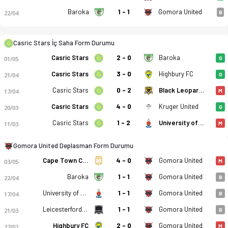
Baroka
1 - 1
Gomora United
22/04
B
Casric Stars İç Saha Form Durumu
Casric Stars - Gomora United 3-1 bitti. Gol anları, kadro, ist
Casric Stars
2 - 0
Baroka
01/05
G
Casric Stars
3 - 0
Highbury FC
21/04
G
Casric Stars
0 - 2
Black Leopards
17/04
M
Casric Stars
4 - 0
Kruger United
20/03
G
Casric Stars
1 - 2
University of Pretoria FC
11/03
M
Gomora United Deplasman Form Durumu
Cape Town City
4 - 0
Gomora United
03/05
M
Baroka
1 - 1
Gomora United
22/04
B
University of Pretoria FC
1 - 1
Gomora United
17/04
B
Leicesterford City
1 - 1
Gomora United
21/03
B
Highbury FC
2 - 0
Gomora United
27/02
M