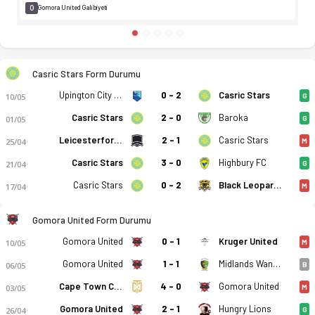
0
Gomora United Galibiyeti
Casric Stars Form Durumu
Upington City FC
0 - 2
Casric Stars
10/05
G
Casric Stars
2 - 0
Baroka
01/05
G
Leicesterford City
2 - 1
Casric Stars
25/04
M
Casric Stars
3 - 0
Highbury FC
21/04
G
Casric Stars
0 - 2
Black Leopards
17/04
M
Gomora United Form Durumu
Gomora United
0 - 1
Kruger United
10/05
M
Gomora United
1 - 1
Midlands Wanderers FC
06/05
B
Cape Town City
4 - 0
Gomora United
03/05
M
Gomora United
2 - 1
Hungry Lions
26/04
G