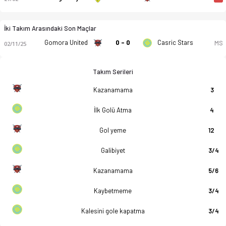
İki Takım Arasındaki Son Maçlar
Gomora United
0 - 0
Casric Stars
MS
02/11/25
Takım Serileri
Kazanamama
3
İlk Golü Atma
4
Gol yeme
12
Galibiyet
3/4
Kazanamama
5/6
Kaybetmeme
3/4
Kalesini gole kapatma
3/4